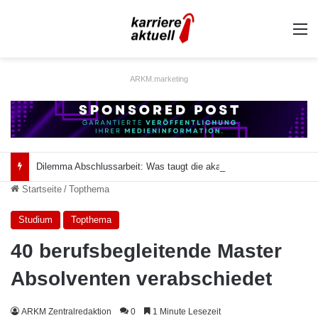
A
ARKM.marketing
Dilemma Abschlussarbeit: Was taugt die akademische Schützenhilfe?
Startseite
/
Topthema
Studium
Topthema
40 berufsbegleitende Master
Absolventen verabschiedet
ARKM Zentralredaktion
0
1 Minute Lesezeit