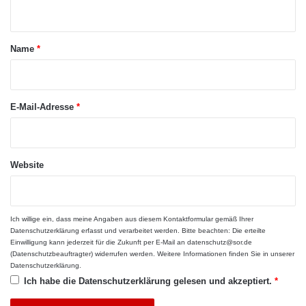
n
t
a
Name
*
r
*
E-Mail-Adresse
*
Website
Ich willige ein, dass meine Angaben aus diesem Kontaktformular gemäß Ihrer
Datenschutzerklärung
erfasst und verarbeitet werden. Bitte beachten: Die erteilte
Einwilligung kann jederzeit für die Zukunft per E-Mail an datenschutz@sor.de
(Datenschutzbeauftragter) widerrufen werden. Weitere Informationen finden Sie in unserer
Datenschutzerklärung
.
Ich habe die
Datenschutzerklärung
gelesen und akzeptiert.
*