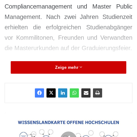
Compliancemanagement und Master Public
Management. Nach zwei Jahren Studienzeit
erhielten die erfolgreichen Studienabgänger
vor Kommilitonen, Freunden und Verwandten
die Masterurkunden auf der Graduierungsfeier.
Zeige mehr
W
i
e
s