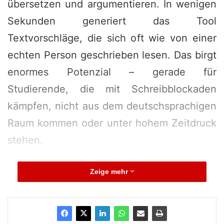
übersetzen und argumentieren. In wenigen
Sekunden generiert das Tool
Textvorschläge, die sich oft wie von einer
echten Person geschrieben lesen. Das birgt
enormes Potenzial – gerade für
Studierende, die mit Schreibblockaden
kämpfen, nicht aus dem deutschsprachigen
Raum kommen oder unter hohem Zeitdruck
stehen.
Doch genau darin liegt das Problem: Was wie
Zeige mehr
eine Hilfe beginnt, kann schnell zur
fremden
Leistung
werden. Wenn komplette Abschnitte
oder gar ganze Hausarbeiten mithilfe von KI