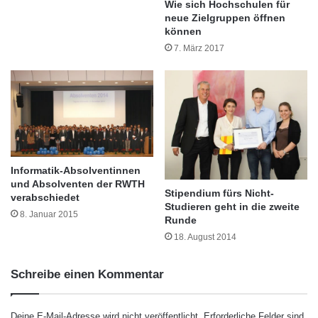
Wie sich Hochschulen für
handhaben das Thema unterschiedlich. Einige
e
neue Zielgruppen öffnen
n
können
integrieren Hinweise zur Nutzung von KI in ihre
k
7. März 2017
s
Prüfungsordnungen, andere verbieten den
t
Einsatz ganz oder verlangen eine transparente
Offenlegung.
Die Verantwortung wird damit oft auf die
Informatik-Absolventinnen
Studierenden selbst übertragen. Sie müssen
und Absolventen der RWTH
Stipendium fürs Nicht-
verabschiedet
entscheiden:
Nutze ich ChatGPT als
Studieren geht in die zweite
8. Januar 2015
Runde
Assistenzwerkzeug – oder lasse ich die KI die
18. August 2014
Arbeit für mich machen?
Ohne klare Grenzen
besteht die Gefahr, dass Studierende in eine
Schreibe einen Kommentar
Grauzone geraten, aus der es bei Verdacht
Deine E-Mail-Adresse wird nicht veröffentlicht.
Erforderliche Felder sind