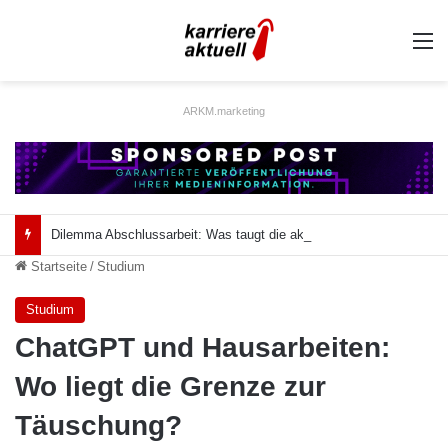
A
ARKM.marketing
Dilemma Abschlussarbeit: Was taugt die akademische Schützenhilfe?
Startseite
/
Studium
Studium
ChatGPT und Hausarbeiten:
Wo liegt die Grenze zur
Täuschung?