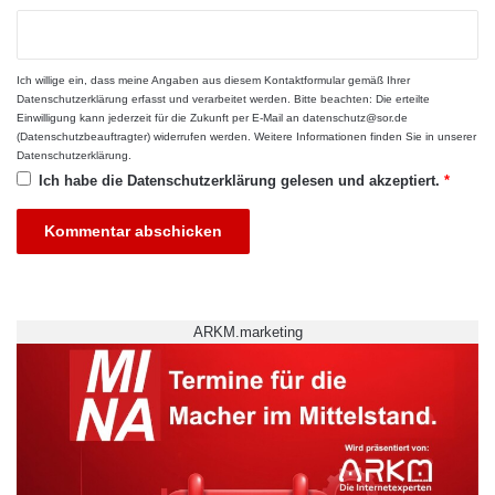
Oder sollte man vielmehr neue
Prüfungsformate entwickeln, die den
verantwortungsvollen Umgang mit KI fördern,
Ich willige ein, dass meine Angaben aus diesem Kontaktformular gemäß Ihrer
Datenschutzerklärung
erfasst und verarbeitet werden. Bitte beachten: Die erteilte
etwa durch Reflexion, kritische Bewertung von
Einwilligung kann jederzeit für die Zukunft per E-Mail an datenschutz@sor.de
(Datenschutzbeauftragter) widerrufen werden. Weitere Informationen finden Sie in unserer
KI-Antworten oder kollaborative
Datenschutzerklärung
.
Ich habe die
Datenschutzerklärung
gelesen und akzeptiert.
*
Schreibprozesse?
Transparenz als möglicher
Lösungsweg
Eine zentrale Forderung vieler
ARKM.marketing
Bildungsexperten ist
Transparenz
: Wer
ChatGPT verwendet, sollte das offenlegen –
ähnlich wie bei der Nutzung von Literatur,
Online-Datenbanken oder Tools wie