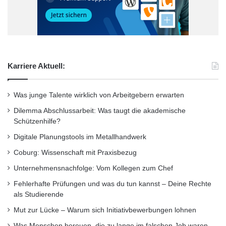
werden können.
Ethik, Eigenverantwortung und
Bildungskompetenz
Am Ende stellt sich nicht nur eine rechtliche,
Karriere Aktuell:
sondern vor allem eine
ethische Frage
: Ist es
Was junge Talente wirklich von Arbeitgebern erwarten
fair, sich durch eine KI einen Vorteil zu
Dilemma Abschlussarbeit: Was taugt die akademische
verschaffen – gegenüber Kommilitonen, die
Schützenhilfe?
ehrlich arbeiten, aber mehr Zeit brauchen?
Digitale Planungstools im Metallhandwerk
Und: Was bedeutet Lernen überhaupt noch,
Coburg: Wissenschaft mit Praxisbezug
wenn ein Tool die kognitive Leistung
Unternehmensnachfolge: Vom Kollegen zum Chef
übernimmt?
Fehlerhafte Prüfungen und was du tun kannst – Deine Rechte
als Studierende
Mut zur Lücke – Warum sich Initiativbewerbungen lohnen
Studierende stehen in der Pflicht, ihr Wissen
Was Menschen bereuen, die zu lange im falschen Job waren