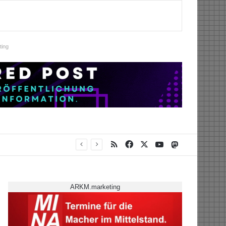
ing
RSS
Facebook
X
YouTube
Mastodon
ARKM.marketing