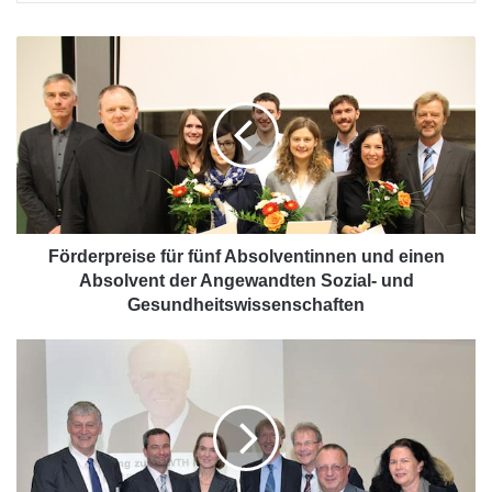
F
ö
r
d
e
r
p
r
e
i
Förderpreise für fünf Absolventinnen und einen
s
Absolvent der Angewandten Sozial- und
e
Gesundheitswissenschaften
f
ü
R
r
W
f
T
ü
H
n
e
f
r
A
n