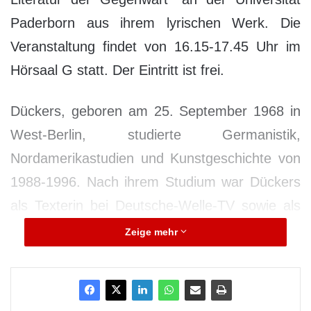
Paderborn aus ihrem lyrischen Werk. Die
Veranstaltung findet von 16.15-17.45 Uhr im
Hörsaal G statt. Der Eintritt ist frei.
Dückers, geboren am 25. September 1968 in
West-Berlin, studierte Germanistik,
Nordamerikastudien und Kunstgeschichte von
1988-1996. Nach ihrem Studium war Dückers
als Texterin bei Deutsche-Welle-TV sowie als
Kolumnistin für namhafte Magazine und
Zeige mehr
Zeitungen wie den Spiegel, die Süddeutsche
Zeitung, ZEIT online, die taz und die
Frankfurter Rundschau tätig.