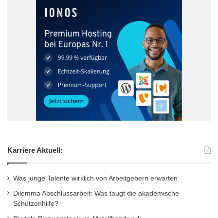
s
w
i
s
s
e
n
s
c
h
a
f
t
e
Karriere Aktuell:
n
Was junge Talente wirklich von Arbeitgebern erwarten
Dilemma Abschlussarbeit: Was taugt die akademische
Schützenhilfe?