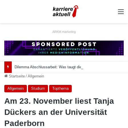
A
ARKM.marketing
Dilemma Abschlussarbeit: Was taugt die akademische Schützenhilfe?
Startseite
/
Allgemein
Allgemein
Studium
Topthema
Am 23. November liest Tanja
Dückers an der Universität
Paderborn