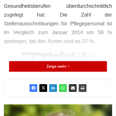
Gesundheitsberufen überdurchschnittlich
zugelegt hat: Die Zahl der
Stellenausschreibungen für Pflegepersonal ist
im Vergleich zum Januar 2014 um 58 %
gestiegen, bei den Ärzten sind es 27 %.
Zeige mehr
Foto: ARKM
K
„Die steigende Personalnachfrage im
ö