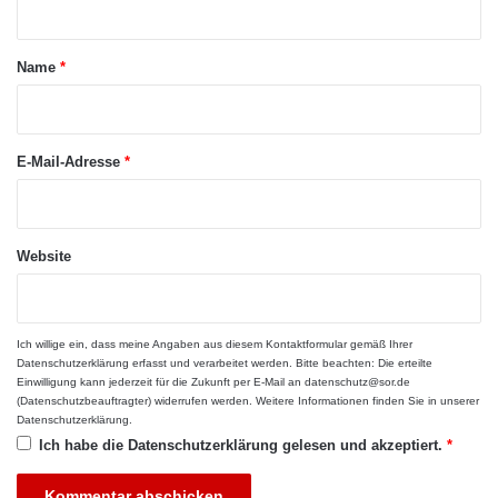
h
m
t
b
o
i
r
a
Name
*
n
g
r
i
e
c
*
n
h
/
E-Mail-Adresse
*
f
u
r
n
e
i
u
c
Website
n
e
d
n
l
s
i
u
Ich willige ein, dass meine Angaben aus diesem Kontaktformular gemäß Ihrer
c
s
Datenschutzerklärung
erfasst und verarbeitet werden. Bitte beachten: Die erteilte
h
Einwilligung kann jederzeit für die Zukunft per E-Mail an datenschutz@sor.de
k
(Datenschutzbeauftragter) widerrufen werden. Weitere Informationen finden Sie in unserer
.
o
Datenschutzerklärung
.
.
m
Ich habe die
Datenschutzerklärung
gelesen und akzeptiert.
*
.
p
.
a