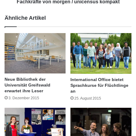
r
w
Fachkräfte von morgen / unicensus kompakt
e
e
u
r
Ähnliche Artikel
n
b
d
u
l
n
i
g
c
s
h
v
k
e
e
r
i
f
t
a
Neue Bibliothek der
International Office bietet
i
h
Universität Greifswald
Sprachkurse für Flüchtlinge
n
r
erwartet ihre Leser
an
U
e
3. Dezember 2015
25. August 2015
n
n
t
:
e
V
Der Bedarf an Spezialisten in den
r
o
n
r
Personalabteilungen ist ebenfalls deutlich
e
l