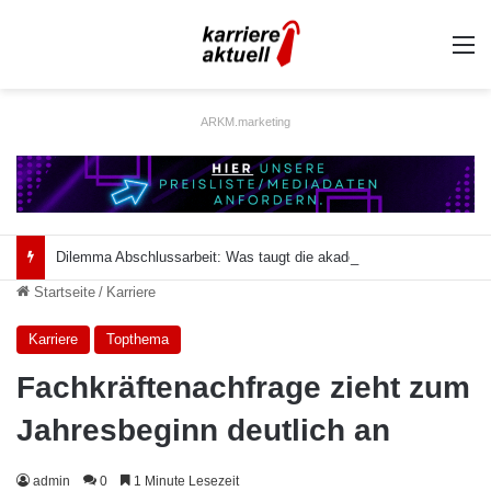
A
ARKM.marketing
Dilemma Abschlussarbeit: Was taugt die akademische Schützenhilfe?
Startseite
/
Karriere
Karriere
Topthema
Fachkräftenachfrage zieht zum
Jahresbeginn deutlich an
admin
0
1 Minute Lesezeit