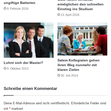
ungiftige Batterien
n
ermöglichen den schnellen
e
Einstieg ins Studium
9. Februar 2016
U
13. April 2018
m
Die Teilnahme am Informationstag ist
z
u
kostenlos. Auch für das leibliche Wohl ist
g
gesorgt. Anmeldeformulare sowie das
n
a
Programm der Veranstaltung sind im Internet
c
h
auf www.sgd.de/fernstudientag und www.wb-
Salem Kollegiaten gehen
E
Lohnt sich der Master?
fernstudium.de/fernstudientag zu finden oder
ihren Weg nunmehr mit
n
9. Oktober 2013
klaren Zielen
g
gebührenfrei unter 0800-806 60 00 (SGD)
30. Juli 2014
l
a
oder 0800-924 10 00 (Wilhelm Büchner
n
Schreibe einen Kommentar
Hochschule) erhältlich.
d
Deine E-Mail-Adresse wird nicht veröffentlicht.
Erforderliche Felder sind
mit
*
markiert