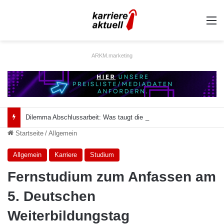
A
ARKM.marketing
Dilemma Abschlussarbeit: Was taugt die akademische Schützenhilfe?
Startseite
/
Allgemein
Allgemein
Karriere
Studium
Fernstudium zum Anfassen am
5. Deutschen
Weiterbildungstag