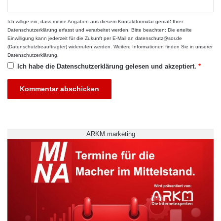
dafür die Comenius EduMedia-Auszeichnung.
Ich willige ein, dass meine Angaben aus diesem Kontaktformular gemäß Ihrer
Während des Weiterbildungstages können sich
Datenschutzerklärung
erfasst und verarbeitet werden. Bitte beachten: Die erteilte
Einwilligung kann jederzeit für die Zukunft per E-Mail an datenschutz@sor.de
die Besucher in speziellen Vorführungen
(Datenschutzbeauftragter) widerrufen werden. Weitere Informationen finden Sie in unserer
Datenschutzerklärung
.
ausführlich über den Online-Campus
Ich habe die
Datenschutzerklärung
gelesen und akzeptiert.
*
informieren.
Themenräume für individuelle Beratung
In spezifischen Themenräumen stehen
ARKM.marketing
Pädagogen und Absolventen für Fragen zu
Lehrgängen und Studiengängen bereit. Die
SGD informiert über die Angebote aus ihren
Wissenswelten Schulabschlüsse, Sprachen,
Wirtschaft, Technik, Informatik,