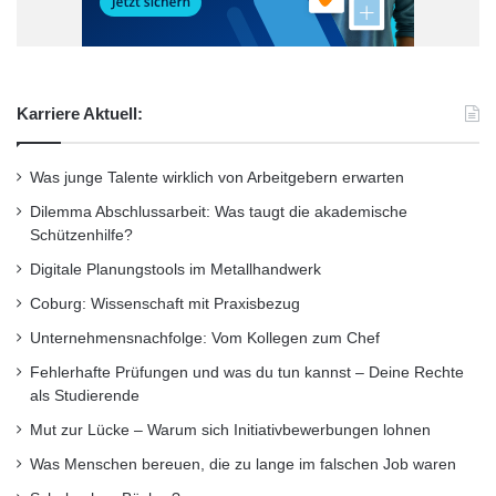
Über die Studiengemeinschaft Darmstadt
(SGD):
Die Studiengemeinschaft Darmstadt ist einer
Karriere Aktuell:
der traditionsreichsten und größten Anbieter
von Fernstudiengängen in Deutschland.
Was junge Talente wirklich von Arbeitgebern erwarten
Jährlich bilden sich ca. 60 000 Fernschüler in
Dilemma Abschlussarbeit: Was taugt die akademische
Schützenhilfe?
mehr als 200 staatlich geprüften und
Digitale Planungstools im Metallhandwerk
anerkannten Fernlehrgängen in den Bereichen
Coburg: Wissenschaft mit Praxisbezug
Schulabschlüsse, Sprachen, Wirtschaft,
Unternehmensnachfolge: Vom Kollegen zum Chef
Technik, Informatik, Allgemeinbildung sowie
Fehlerhafte Prüfungen und was du tun kannst – Deine Rechte
als Studierende
Kreativität, Persönlichkeit und Gesundheit
Mut zur Lücke – Warum sich Initiativbewerbungen lohnen
weiter.
Was Menschen bereuen, die zu lange im falschen Job waren