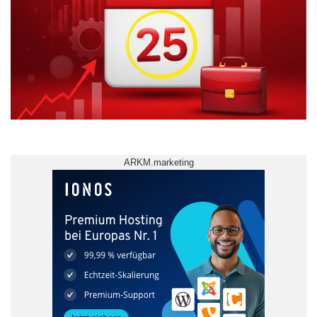
Allgemeinbildung sowie Kreativität,
Persönlichkeit und Gesundheit. In einem
weiteren Themenraum werden die Bachelor-
und Master-Studiengänge der Wilhelm
Büchner Hochschule in den Fachrichtungen
Informatik, Elektro- und Informationstechnik,
Mechatronik, Maschinenbau,
ARKM.marketing
Verfahrenstechnik, Wirtschaftsingenieurwesen
und Technologiemanagement vorgestellt. Bei
einer Führung durch die Räumlichkeiten lernen
Weiterbildungsinteressierte den gemeinsamen
Standort der SGD und der Wilhelm Büchner
Hochschule kennen.