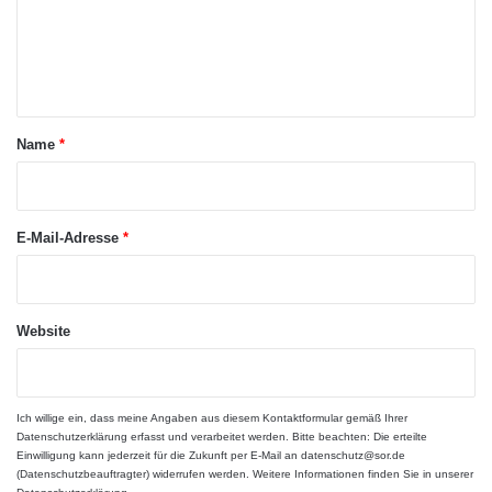
m
verschiedenen Fachgebieten besucht. Auch
e
die Projektarbeit in Zusammenarbeit mit der
n
Forschung der Universität hat sich weiter
t
a
entwickelt. Die verschiedenen Arbeitsgruppen
Name
*
r
bearbeiteten im Rahmen des
*
Seniorenstudiums selbständig
E-Mail-Adresse
*
Forschungsfragen in der Literatur, zur
Regionalgeschichte, zu Bewegung und
Gedächtnis und im Bereich neuer Medien.
Website
Für das Seniorenstudium müssen weder
Ich willige ein, dass meine Angaben aus diesem Kontaktformular gemäß Ihrer
formale Voraussetzungen erfüllt werden noch
Datenschutzerklärung
erfasst und verarbeitet werden. Bitte beachten: Die erteilte
Einwilligung kann jederzeit für die Zukunft per E-Mail an datenschutz@sor.de
ist die allgemeine Hochschulreife nötig. Der
(Datenschutzbeauftragter) widerrufen werden. Weitere Informationen finden Sie in unserer