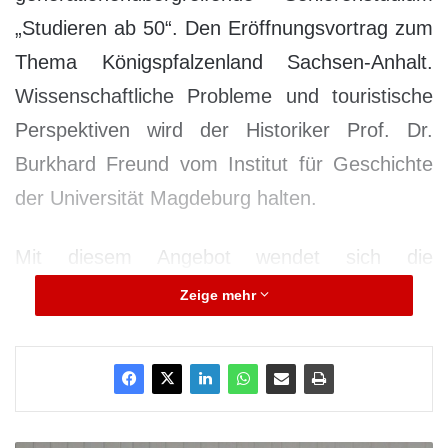
„Studieren ab 50“. Den Eröffnungsvortrag zum
Thema Königspfalzenland Sachsen-Anhalt.
Wissenschaftliche Probleme und touristische
Perspektiven wird der Historiker Prof. Dr.
Burkhard Freund vom Institut für Geschichte
der Universität Magdeburg halten.
Mit diesem Angebot wendet sich die
Universität an interessierte ältere Bürgerinnen
Zeige mehr
und Bürger ab 50 Jahre, die sich für
wissenschaftliche Fragen interessieren und ihr
Wissen in Vorlesungen und Seminaren auf den
Gebieten Geschichte, Germanistik, Politik,