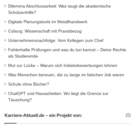
Dilemma Abschlussarbeit: Was taugt die akademische
Schützenhilfe?
Digitale Planungstools im Metallhandwerk
Coburg: Wissenschaft mit Praxisbezug
Unternehmensnachfolge: Vom Kollegen zum Chef
Fehlerhafte Prüfungen und was du tun kannst – Deine Rechte
als Studierende
Mut zur Lücke – Warum sich Initiativbewerbungen lohnen
Was Menschen bereuen, die zu lange im falschen Job waren
App-Seminar
Gymnasiasten
Schule ohne Bücher?
ChatGPT und Hausarbeiten: Wo liegt die Grenze zur
Jump and Run-Spiele oder Barcode-Scanner
Täuschung?
Mathematik App
OTH Regensburg
Karriere-Aktuell.de – ein Projekt von:
Schüler an der OTH Regensburg