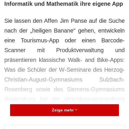
Informatik und Mathematik ihre eigene App
Sie lassen den Affen Jim Panse auf die Suche
nach der „heiligen Banane“ gehen, entwickeln
eine Tourismus-App oder einen Barcode-
Scanner mit Produktverwaltung und
präsentieren klassische Walk- and Bike-Apps:
Was die Schüler der W-Seminare des Herzog-
Christian-August-Gymnasiums Sulzbach-
Rosenberg sowie des Siemens-Gymnasiums
Regensburg bei der Abschlussveranstaltung
ihres App-Seminars an der OTH Regensburg
Zeige mehr
vorstellten, war beachtlich. Prof. Dr. Markus
Kucera von der Fakultät Informatik und