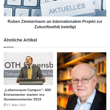
r
Z
O
i
T
m
H
m
R
e
Ruben Zimmermann an internationalem Projekt zur
e
r
Zukunftsethik beteiligt
g
m
e
a
Ähnliche Artikel
n
n
s
n
b
a
u
n
r
i
g
n
g
t
e
e
m
r
e
n
„Lebensraum Campus“: 600
i
a
Erstsemester starten ins
n
t
Sommersemester 2015
s
i
17. März 2015
Quelle: OTH Regensburg
a
o