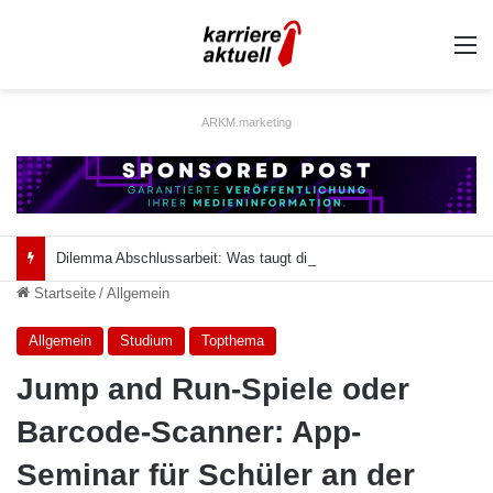
A
ARKM.marketing
Dilemma Abschlussarbeit: Was taugt die akademische Schützenhilfe?
Startseite
/
Allgemein
Allgemein
Studium
Topthema
Jump and Run-Spiele oder
Barcode-Scanner: App-
Seminar für Schüler an der