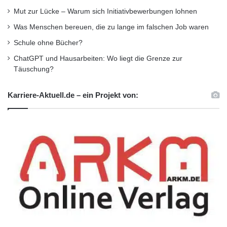
Mut zur Lücke – Warum sich Initiativbewerbungen lohnen
Versorgung von Kranken sind, umso optimaler
Was Menschen bereuen, die zu lange im falschen Job waren
kann sich ein Gesundheitssystem zugunsten
Schule ohne Bücher?
aller Beteiligten entwickeln. Genau daran
ChatGPT und Hausarbeiten: Wo liegt die Grenze zur
wollen sie mitwirken und können in ihrer
Täuschung?
verantwortlichen Berufsstellung bereits erste
Karriere-Aktuell.de – ein Projekt von:
winzige Weichen stellen.