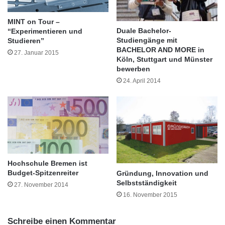
n
r
Ökonomie, Epidemiologie, Sozial- und
s
e
MINT on Tour –
c
i
Politikwissenschaft, Rechtswissenschaften und
Duale Bachelor-
“Experimentieren und
h
c
Studiengänge mit
Studieren”
Management einbeziehen“, berichtet Prof. Dr.
a
h
BACHELOR AND MORE in
27. Januar 2015
f
Köln, Stuttgart und Münster
g
Frauke Koppelin, die den Studiengang an der
bewerben
t
e
l
Jade Hochschule ins Leben gerufen hat.
s
24. April 2014
i
t
c
a
h
r
e
t
W
e
e
t
i
Hochschule Bremen ist
t
Budget-Spitzenreiter
Gründung, Innovation und
e
Selbstständigkeit
27. November 2014
r
16. November 2015
b
Die Lehreinheiten des problemorientierten
i
l
Studiengangs finden an Wochenenden und in
Schreibe einen Kommentar