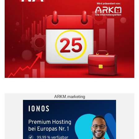
bislang nicht bereut. „Ich möchte geistigen
Input haben“, sagt Imke Aits. Sie will sich –
ebenso wie ihre Kollegen – inspirieren lassen
und herausfinden, ob es noch andere
Arbeitsbereiche gibt, die sie interessieren, in
denen sie sich profilieren und wo sie
verantwortungsvolle Aufgaben übernehmen
kann.
ARKM.marketing
Die ganzheitliche Sicht des Master-
Studiengangs ist für Anika Cordes und
Alexander Pauls ausschlaggebend gewesen.
„Unser Studium ist breit gefächert, so dass wir