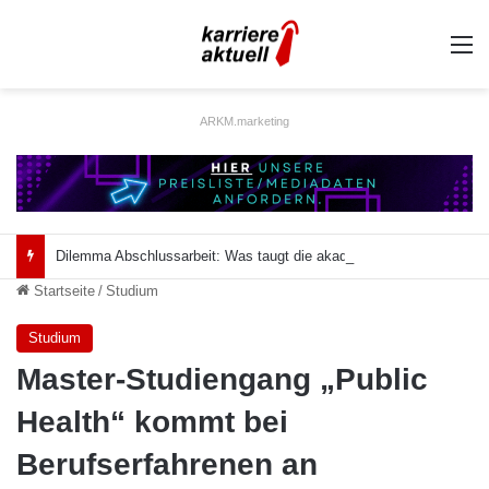
A
ARKM.marketing
Dilemma Abschlussarbeit: Was taugt die akademische Schützenhilfe?
Startseite
/
Studium
Studium
Master-Studiengang „Public
Health“ kommt bei
Berufserfahrenen an