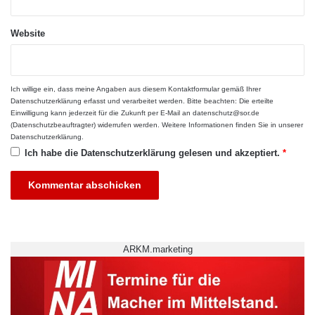
e
n
Website
Die ersten Studierenden
f
des Master-
t
Studienganges Public
e
Health: Alexander Pauls.
n
Ich willige ein, dass meine Angaben aus diesem Kontaktformular gemäß Ihrer
Fotos: zb
b
Datenschutzerklärung
erfasst und verarbeitet werden. Bitte beachten: Die erteilte
Einwilligung kann jederzeit für die Zukunft per E-Mail an datenschutz@sor.de
e
(Datenschutzbeauftragter) widerrufen werden. Weitere Informationen finden Sie in unserer
r
Datenschutzerklärung
.
Voraussetzungen für das Studium. Alexander
g
Ich habe die
Datenschutzerklärung
gelesen und akzeptiert.
*
Pauls, Gesundheits- und Krankenpfleger im
Evangelischen Krankenhaus Oldenburg, Imke
Aits, wissenschaftliche Mitarbeiterin an der
Universitätsklinik in Kiel, und Anika Cordes
ARKM.marketing
vom Median Reha-Zentrum Gyhum, schließen
gerade das zweite von fünf Semestern ab und
haben ihren Schritt, den Master zu machen,