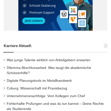
weit über den Tellerrand blicken“, sagt der 37-
Jährige. „Wir öffnen uns für die ganzheitliche
Sicht der Dinge“, ergänzt Anika Cordes, die
einräumt, dass sie das Gesundheitssystem
inzwischen reflektierter sieht. „Das liegt auch
an dem regen Austausch und da liegt eine
Karriere Aktuell:
reflektierte und kritische Analyse der
Was junge Talente wirklich von Arbeitgebern erwarten
Verhältnisse nahe“, sagt sie.
Dilemma Abschlussarbeit: Was taugt die akademische
Schützenhilfe?
Gesundheitsförderung und
Digitale Planungstools im Metallhandwerk
Krankheitsvorbeugung, da sind sich die drei
Coburg: Wissenschaft mit Praxisbezug
Studierenden einig, werden als
Unternehmensnachfolge: Vom Kollegen zum Chef
gesellschaftliche Themen immer wichtiger
Fehlerhafte Prüfungen und was du tun kannst – Deine Rechte
als Studierende
werden. Je besser die Prävention und die