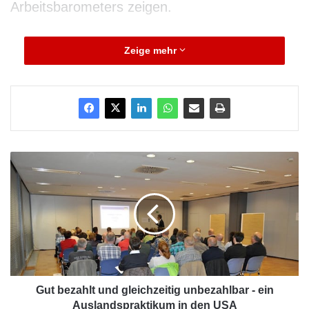
Arbeitsbarometers zeigen.
Zeige mehr
G
u
t
b
e
z
a
h
l
t
Gut bezahlt und gleichzeitig unbezahlbar - ein
u
Auslandspraktikum in den USA