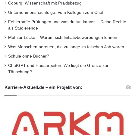
Coburg: Wissenschaft mit Praxisbezug
Wandel betroffen sind, nicht viel besser aus. In
Unternehmensnachfolge: Vom Kollegen zum Chef
Österreich etwa sagen 44 Prozent der
Fehlerhafte Prüfungen und was du tun kannst – Deine Rechte
als Studierende
befragten Arbeitnehmer, dass ihre Arbeitgeber
Mut zur Lücke – Warum sich Initiativbewerbungen lohnen
Anreize für ältere Beschäftigte geschaffen
Was Menschen bereuen, die zu lange im falschen Job waren
hätten, in Spanien sind es sogar nur 36
Schule ohne Bücher?
Prozent und in Tschechien 24 Prozent. Die
ChatGPT und Hausarbeiten: Wo liegt die Grenze zur
Ausnahme bildet Italien: Hier sagen 55
Täuschung?
Prozent, dass es in ihrem Unternehmen
Karriere-Aktuell.de – ein Projekt von:
Angebote für die Generation 55+ gebe. „Der
Arbeitsmarkt in den einzelnen Ländern
gestaltet sich sehr unterschiedlich. In Spanien
etwa besteht nicht der Bedarf, attraktive
Maßnahmen für die älteren Arbeitnehmer zu