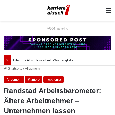
A
ARKM.marketing
Dilemma Abschlussarbeit: Was taugt die akademische Schützenhilfe?
Startseite
/
Allgemein
Allgemein
Karriere
Topthema
Randstad Arbeitsbarometer:
Ältere Arbeitnehmer –
Unternehmen lassen