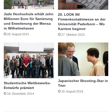
l
a
besser aus, aus Sicht der Arbeitnehmer nutzt
b
l
a
i
die Mehrzahl der Unternehmen ihre Chance
Jade Hochschule erhält zehn
20. LOOK IN!
r
f
Millionen Euro für Sanierung
Firmenkontaktmesse an der
aber immer noch nicht. Nur 43 Prozent der
-
i
und Erweiterung der Mensa
Universität Paderborn – Wo
e
in Wilhelmshaven
z
Karriere beginnt
befragten Arbeitnehmer geben im Zuge der
i
i
28. August 2015
27. Oktober 2015
n
e
Online-Umfrage Randstad Arbeitsbarometer
A
r
an, dass ihr Unternehmen für die Generation
u
t
s
e
55+ aktiv Angebote schafft.
l
Z
a
u
n
w
d
a
s
Japanischer Shooting-Star in
n
Studentische Wettbewerbs-
Trier
p
d
Entwürfe prämiert
r
e
18. August 2016
18. Dezember 2014
a
r
k
e
t
r
i