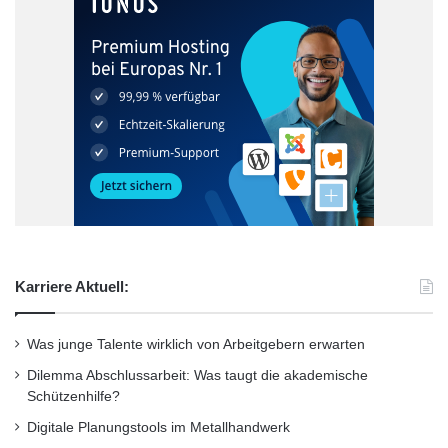
auch in brenzligen Situationen souverän,
handeln verantwortungsbewusst und sind in
ihrer Persönlichkeit gefestigt. Sie wechseln
nicht so häufig den Betrieb, bringen Vielfalt in
die Personalstruktur und wirken auf die
Jüngeren ausgleichend“, so Hans Christian
Bauer, Director Social Affairs bei Randstad
Deutschland.
Karriere Aktuell:
Unternehmen in Italien bilden die
Was junge Talente wirklich von Arbeitgebern erwarten
Ausnahme
Dilemma Abschlussarbeit: Was taugt die akademische
Schützenhilfe?
Im europäischen Vergleich sieht es in den
Digitale Planungstools im Metallhandwerk
Ländern, die ebenfalls vom demographischen