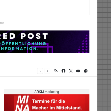
ing
RSS
Facebook
X
YouTube
Mastodon
ARKM.marketing