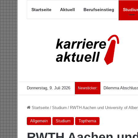
Startseite
Aktuell
Berufseinstieg
Studiu
Donnerstag, 9. Juli 2026
Dilemma Abschluss
Newsticker:
Startseite
/
Studium
/
RWTH Aachen und University of Alber
Allgemein
Studium
Topthema
RWTH Aachen und U