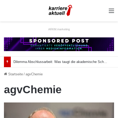
A
ARKM.marketing
Dilemma Abschlussarbeit: Was taugt die akademische Schützenhilfe?
Startseite
/
agvChemie
agvChemie