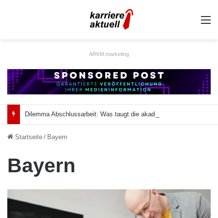
A
ARKM.marketing
Dilemma Abschlussarbeit: Was taugt die akademische Schützenhilfe?
Startseite
/
Bayern
Bayern