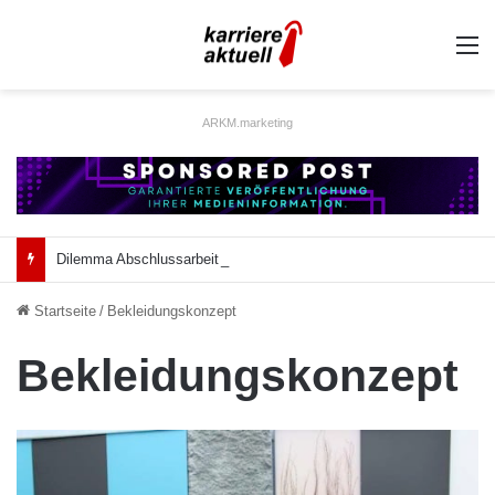
A
ARKM.marketing
Dilemma Abschlussarbeit: Was taugt die akademische Schützenhilfe?
Startseite
/
Bekleidungskonzept
Bekleidungskonzept