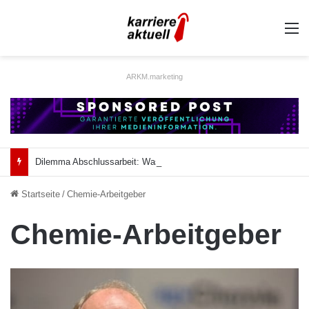
A
ARKM.marketing
Dilemma Abschlussarbeit: Was taugt die akademische Schützenhilfe?
Startseite
/
Chemie-Arbeitgeber
Chemie-Arbeitgeber