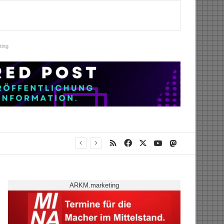
ing
RSS
Facebook
X
YouTube
Mastodon
ARKM.marketing