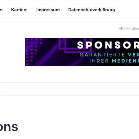
m
Karriere
Impressum
Datenschutzerklärung
ARKM.market
beit: Was taugt die akademische Schützenhilfe?
ons