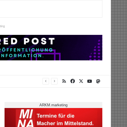
ing
RSS
Facebook
X
YouTube
Mastodon
ARKM.marketing