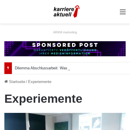
A
ARKM.marketing
Dilemma Abschlussarbeit: Was taugt die akademische Schützenhilfe?
Startseite
/
Experiemente
Experiemente