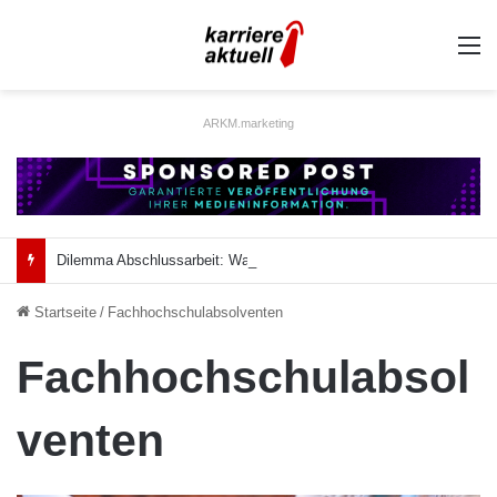
A
ARKM.marketing
Dilemma Abschlussarbeit: Was taugt die akademische Schützenhilfe?
Startseite
/
Fachhochschulabsolventen
Fachhochschulabsol
venten