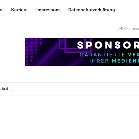
m
Karriere
Impressum
Datenschutzerklärung
ARKM.market
beit: Was taugt die akademische Schützenhilfe?