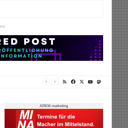
ing
RSS
Facebook
X
YouTube
Mastodon
ARKM.marketing