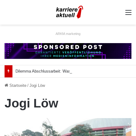
A
ARKM.marketing
Dilemma Abschlussarbeit: Was taugt die akademische Schützenhilfe?
Startseite
/
Jogi Löw
Jogi Löw