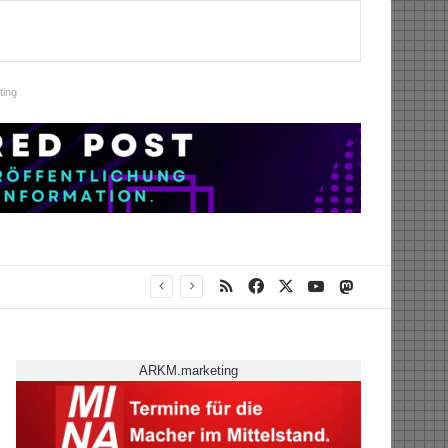
ing
RSS
Facebook
X
YouTube
Mastodon
ARKM.marketing