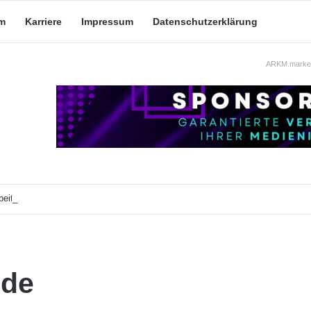
m
Karriere
Impressum
Datenschutzerklärung
ARKM.market
eit: Was taugt die akademische Schützenhilfe?
nde