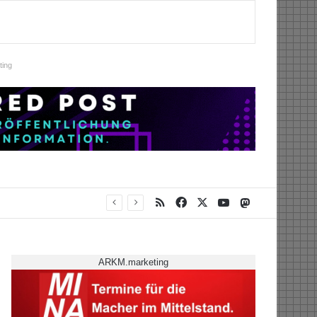
ing
RSS
Facebook
X
YouTube
Mastodon
ARKM.marketing