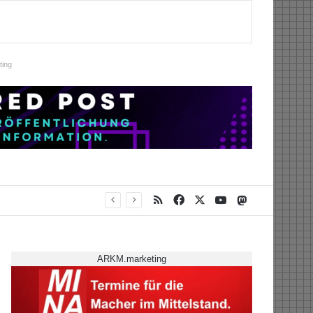
ing
RSS
Facebook
X
YouTube
Mastodon
ARKM.marketing