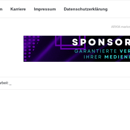
m
Karriere
Impressum
Datenschutzerklärung
ARKM.market
beit: Was taugt die akademische Schützenhilfe?