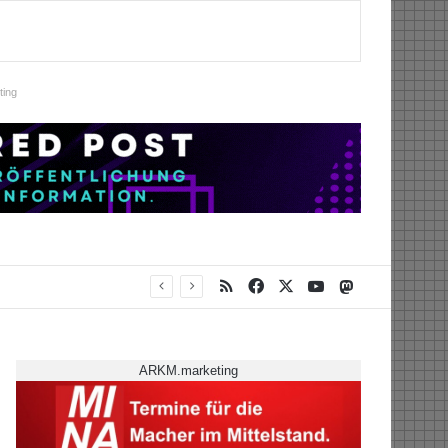
ing
RSS
Facebook
X
YouTube
Mastodon
ARKM.marketing