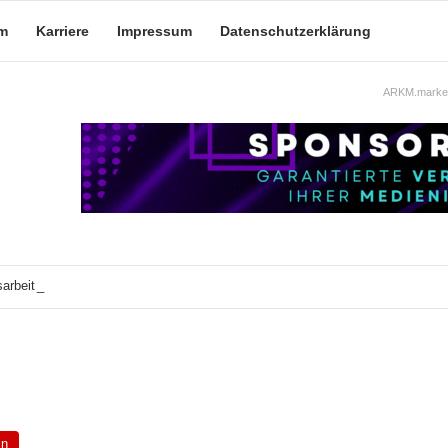
m
Karriere
Impressum
Datenschutzerklärung
ARKM.market
arbeit: Was taugt die akademische Schützenhilfe?
in