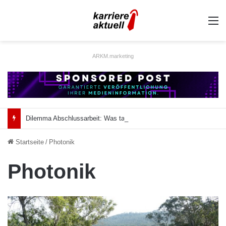
A
ARKM.marketing
Dilemma Abschlussarbeit: Was taugt die akademische Schützenhilfe?
Startseite
/
Photonik
Photonik