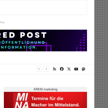
ing
RSS
Facebook
X
YouTube
Mastodon
ARKM.marketing