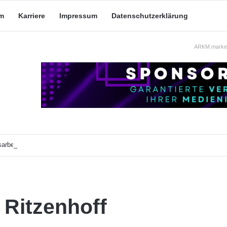
m
Karriere
Impressum
Datenschutzerklärung
ARKM.market
arbeit: Was taugt die akademische Schützenhilfe?
r Ritzenhoff