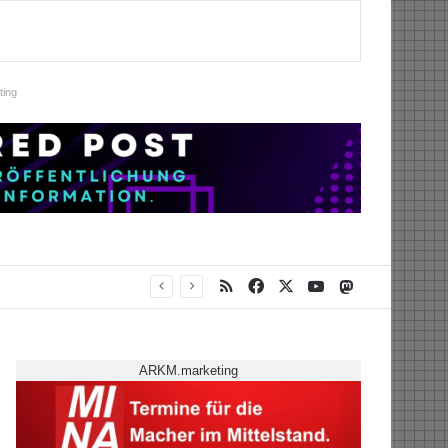
ing
RSS
Facebook
X
YouTube
Mastodon
ARKM.marketing