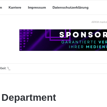
m
Karriere
Impressum
Datenschutzerklärung
ARKM.market
beit: Was taugt die akademische Schützenhilfe?
 Department