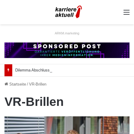
A
ARKM.marketing
Dilemma Abschlussarbeit: Was taugt die akademische Schützenhilfe?
Startseite
/
VR-Brillen
VR-Brillen