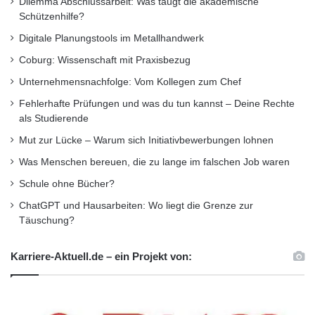
Dilemma Abschlussarbeit: Was taugt die akademische
aktuellstem Stand zu halten.
Schützenhilfe?
Digitale Planungstools im Metallhandwerk
Zertifizierung
Coburg: Wissenschaft mit Praxisbezug
Unternehmensnachfolge: Vom Kollegen zum Chef
Um eine hohe Qualität sichtbar und teilweise
Fehlerhafte Prüfungen und was du tun kannst – Deine Rechte
auch Leistungen vergleichbar zu machen,
als Studierende
Mut zur Lücke – Warum sich Initiativbewerbungen lohnen
werden Zertifizierungen in den kommenden
Was Menschen bereuen, die zu lange im falschen Job waren
Jahren durch den enormen Anstieg der
Schule ohne Bücher?
Anbieter immer mehr vorausgesetzt und damit
ChatGPT und Hausarbeiten: Wo liegt die Grenze zur
wichtiger. Abgesehen von guten Referenzen
Täuschung?
sind diese schließlich eines der wenigen Mittel,
Karriere-Aktuell.de – ein Projekt von:
um sich für potentielle Kunden unmittelbar
sichtbar zu differenzieren. Besonders
interessant sind hier Zertifikate wie