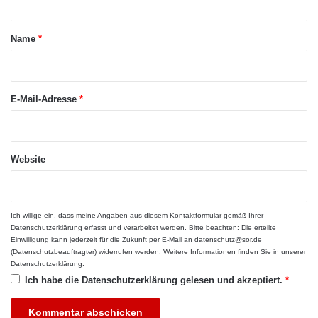
Anforderungen an den Vortragenden sind hier
n
t
g
völlig andere als an einen Trainer in einer
a
Name
*
kleinen Gruppe und diese Differenzierung
r
muss sich auch in der Ausbildung
*
widerspiegeln.
E-Mail-Adresse
*
Schwierige Seminarteilnehmer
Website
Trainerausbildungen legen zunehmend Fokus
auf schwierige Seminarsituationen und
Ich willige ein, dass meine Angaben aus diesem Kontaktformular gemäß Ihrer
eigenwillige Seminarteilnehmer. Die
Datenschutzerklärung
erfasst und verarbeitet werden. Bitte beachten: Die erteilte
Einwilligung kann jederzeit für die Zukunft per E-Mail an datenschutz@sor.de
angehenden Trainer müssen auf so etwas
(Datenschutzbeauftragter) widerrufen werden. Weitere Informationen finden Sie in unserer
Datenschutzerklärung
.
ausreichend vorbereitet sein, um am Markt
Ich habe die
Datenschutzerklärung
gelesen und akzeptiert.
*
bestehen zu können. Ein Grund für die