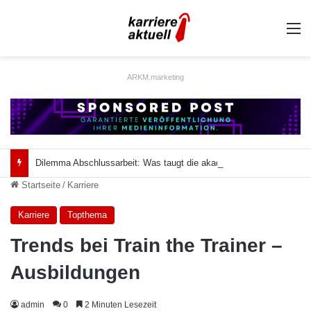
A
ARKM.marketing
Dilemma Abschlussarbeit: Was taugt die akademische Schützenhilfe?
Startseite
/
Karriere
Karriere
Topthema
Trends bei Train the Trainer –
Ausbildungen
admin
0
2 Minuten Lesezeit