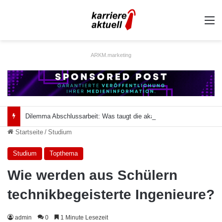
A
ARKM.marketing
Dilemma Abschlussarbeit: Was taugt die akademische Schützenhilfe?
Startseite
/
Studium
Studium
Topthema
Wie werden aus Schülern
technikbegeisterte Ingenieure?
admin
0
1 Minute Lesezeit