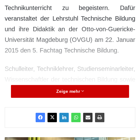
Technikunterricht zu begeistern. Dafür
veranstaltet der Lehrstuhl Technische Bildung
und ihre Didaktik an der Otto-von-Guericke-
Universität Magdeburg (OVGU) am 22. Januar
2015 den 5. Fachtag Technische Bildung.
Schulleiter, Techniklehrer, Studienseminarleiter,
Wissenschaftler der technischen Bildung sowie
interessierte Studierende und Gäste aus
Zeige mehr
Wirtschaft und Politik sind eingeladen,
Forschungsvorhaben, Methoden und aktuelle
Debatten zu technischen Bildungsangeboten
zu diskutieren und ihre Erfahrungen an