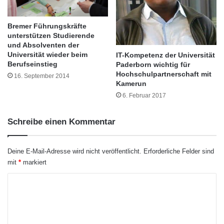
Was: 5. Fachtag Technische Bildung „Effekte
t
n
von technischen Bildungsangeboten“ an der
u
Bremer Führungskräfte
unterstützen Studierende
r
Otto-von-Guericke-Universität Magdeburg
und Absolventen der
n
Wann: 22. Januar 2015, Beginn 9.00 Uhr
Universität wieder beim
IT-Kompetenz der Universität
o
Berufseinstieg
Paderborn wichtig für
c
Wo: Experimentelle Fabrik, Magdeburg,
Hochschulpartnerschaft mit
16. September 2014
h
Kamerun
Sandtorstraße 23
b
6. Februar 2017
i
s
In Vorträgen und Präsentationen thematisiert
z
Schreibe einen Kommentar
u
der Fachtag die aktuellen Forschungsarbeiten
m
des Lehrstuhls für Technische Bildung und ihre
Deine E-Mail-Adresse wird nicht veröffentlicht.
Erforderliche Felder sind
1
5
mit
*
markiert
Didaktik. Schwerpunkte sind u.a. erste
.
K
A
Ergebnisse zur Junior-Ingenieur-Akademie,
p
o
der Arbeitsgemeinschaft Technik und zu
r
m
i
Untersuchungen des Schüler-Instituts für