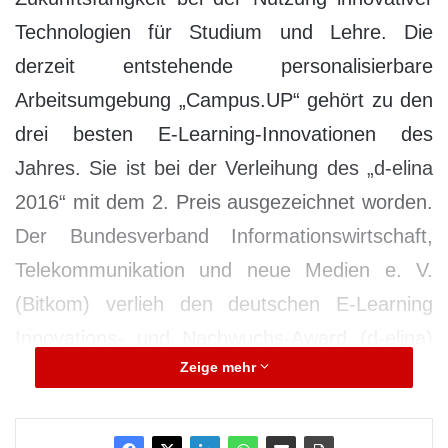
Technologien für Studium und Lehre. Die
derzeit entstehende personalisierbare
Arbeitsumgebung „Campus.UP“ gehört zu den
drei besten E-Learning-Innovationen des
Jahres. Sie ist bei der Verleihung des „d-elina
2016“ mit dem 2. Preis ausgezeichnet worden.
Der Bundesverband Informationswirtschaft,
Telekommunikation und neue Medien e. V.
(Bitkom) verlieh den deutschen E-Learning
Innovations- und Nachwuchs-Award (d-elina)
Zeige mehr
in diesem Jahr zum vierten Mal. Die
Auszeichnung soll jungen Menschen, die
zukunftsweisende E-Learning-Anwendungen