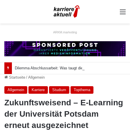
A
ARKM.marketing
Dilemma Abschlussarbeit: Was taugt die akademische Schützenhilfe?
Startseite
/
Allgemein
Allgemein
Karriere
Studium
Topthema
Zukunftsweisend – E-Learning
der Universität Potsdam
erneut ausgezeichnet