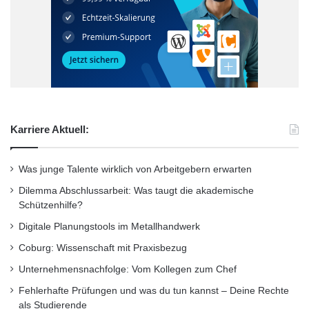
gemeinschaftlichen Austausch mit anderen
erstellen darf. Diese vorkonfigurierten Räume
decken verschiedenste Szenarien ab, sind mit
Hilfe von Web 2.0-Werkzeugen und Diensten
der Hochschule frei erweiterbar und können
Karriere Aktuell:
zur Gruppenarbeit, der Web-2.0 orientierten
Lehre oder klassischer Gremienarbeit genutzt
Was junge Talente wirklich von Arbeitgebern erwarten
werden. Die hochschulweite Veröffentlichung
Dilemma Abschlussarbeit: Was taugt die akademische
der Arbeitsumgebung ist für Herbst 2016
Schützenhilfe?
Digitale Planungstools im Metallhandwerk
geplant.
Coburg: Wissenschaft mit Praxisbezug
Campus.UP wurde im Rahmen des vom
Unternehmensnachfolge: Vom Kollegen zum Chef
Fehlerhafte Prüfungen und was du tun kannst – Deine Rechte
Bundesministerium für Bildung und Forschung
als Studierende