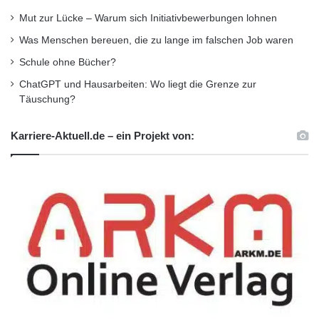
im Qualitätspakt Lehre geförderten Projekts
Mut zur Lücke – Warum sich Initiativbewerbungen lohnen
„eLiS – E-Learning in Studienbereichen“ in
Was Menschen bereuen, die zu lange im falschen Job waren
Zusammenarbeit mit den zentralen
Schule ohne Bücher?
universitären Einrichtungen entwickelt. Die
ChatGPT und Hausarbeiten: Wo liegt die Grenze zur
Täuschung?
Preisverleihung fand am 26. Januar in
Karlsruhe im Rahmen der LEARNTEC statt,
Karriere-Aktuell.de – ein Projekt von:
der internationalen Fachmesse und dem
Kongress für Lernen mit IT. Bereits im Februar
2015 wurde die App der Uni Potsdam mit dem
Innovationspreis für Informations- und
Kommunikationsstrukturen in Forschung und
Lehre ausgezeichnet.
Quelle: Universität Potsdam