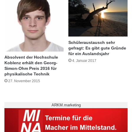
r
i
s
t
i
g
Schüleraustausch sehr
e
gefragt: Es gibt gute Gründe
n
für ein Auslandsjahr
L
Absolvent der Hochschule
4. Januar 2017
e
Koblenz erhält den Georg-
r
Simon-Ohm Preis 2016 für
physikalische Technik
n
e
27. November 2015
r
f
o
ARKM.marketing
l
g
Campus.UP vereint wichtige IT-Dienste der