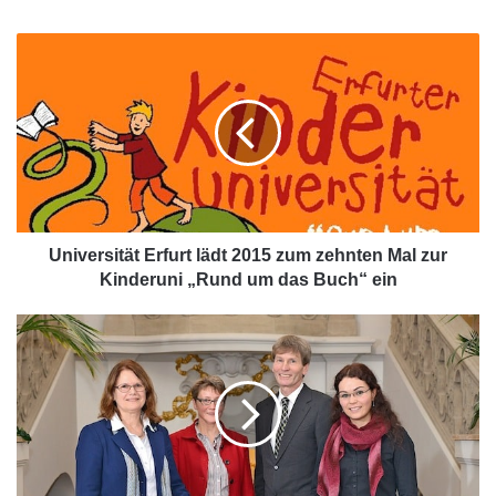
Bundesbildungsministerin Johanna Wanka.
U
n
i
v
e
r
s
i
t
ä
Universität Erfurt lädt 2015 zum zehnten Mal zur
t
Kinderuni „Rund um das Buch“ ein
E
r
U
f
n
u
i
r
v
t
e
l
r
ä
s
d
i