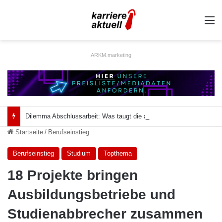
A
ARKM.marketing
Dilemma Abschlussarbeit: Was taugt die akademische Schützenhilfe?
Startseite
/
Berufseinstieg
Berufseinstieg
Studium
Topthema
18 Projekte bringen
Ausbildungsbetriebe und
Studienabbrecher zusammen