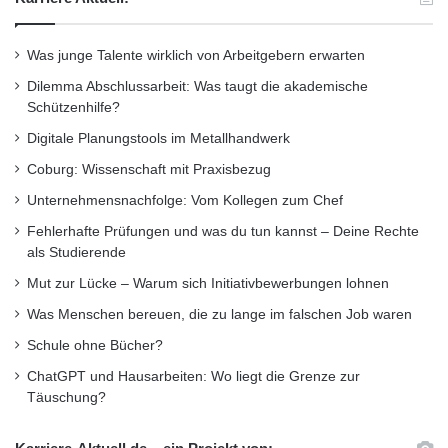
Programmstelle JOBSTARTER beim
Was junge Talente wirklich von Arbeitgebern erwarten
Bundesinstitut für Berufsbildung (BIBB). Seit
Dilemma Abschlussarbeit: Was taugt die akademische
Beginn des Programms JOBSTARTER im
Schützenhilfe?
Jahre 2006 sind insgesamt 310 regionale
Digitale Planungstools im Metallhandwerk
Projekte in sechs Förderrunden an den Start
Coburg: Wissenschaft mit Praxisbezug
gegangen. 2014 startete mit dem Programm
Unternehmensnachfolge: Vom Kollegen zum Chef
JOBSTARTER plus eine neue Phase der
Fehlerhafte Prüfungen und was du tun kannst – Deine Rechte
als Studierende
Projektförderung. In den Jahren bis 2020
Mut zur Lücke – Warum sich Initiativbewerbungen lohnen
stehen für mehrere Förderrunden insgesamt
Was Menschen bereuen, die zu lange im falschen Job waren
rund 110 Millionen Euro zur Verfügung,
Schule ohne Bücher?
inklusive ESF-Mittel.
ChatGPT und Hausarbeiten: Wo liegt die Grenze zur
Täuschung?
ARKM.marketing