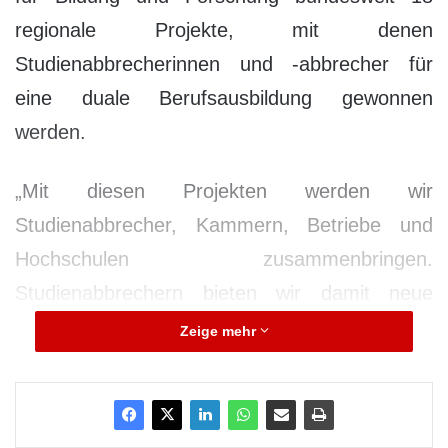
regionale Projekte, mit denen
Studienabbrecherinnen und -abbrecher für
eine duale Berufsausbildung gewonnen
werden.
„Mit diesen Projekten werden wir
Studienabbrecher, Kammern, Betriebe und
Hochschulen zusammenbringen.
Studienabbrechern bieten wir damit neue
Karrierechancen durch eine berufliche
Zeige mehr
Ausbildung. Kleine und mittlere Unternehmen
bekommen weitere Möglichkeiten, ihren
Fachkräftebedarf zu decken“, sagte