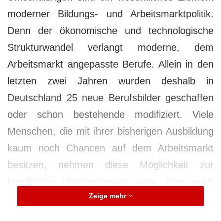
moderner Bildungs- und Arbeitsmarktpolitik.
Denn der ökonomische und technologische
Strukturwandel verlangt moderne, dem
Arbeitsmarkt angepasste Berufe. Allein in den
letzten zwei Jahren wurden deshalb in
Deutschland 25 neue Berufsbilder geschaffen
oder schon bestehende modifiziert. Viele
Menschen, die mit ihrer bisherigen Ausbildung
kaum noch Chancen auf dem Arbeitsmarkt
besitzen, nehmen diese Möglichkeit zur
beruflichen Umorientierung wahr. Aber auch
Zeige mehr
dann, wenn ein erlernter Beruf aus
gesundheitlichen Gründen nicht mehr