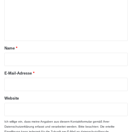
e
m
n
m
v
o
e
n
n
v
t
i
e
a
Name
*
l
r
e
n
*
F
E-Mail-Adresse
*
r
e
i
h
Website
e
i
t
e
Die nächsten Umschulungen
Ich willige ein, dass meine Angaben aus diesem Kontaktformular gemäß Ihrer
n
Datenschutzerklärung
erfasst und verarbeitet werden. Bitte beachten: Die erteilte
Einwilligung kann jederzeit für die Zukunft per E-Mail an datenschutz@sor.de