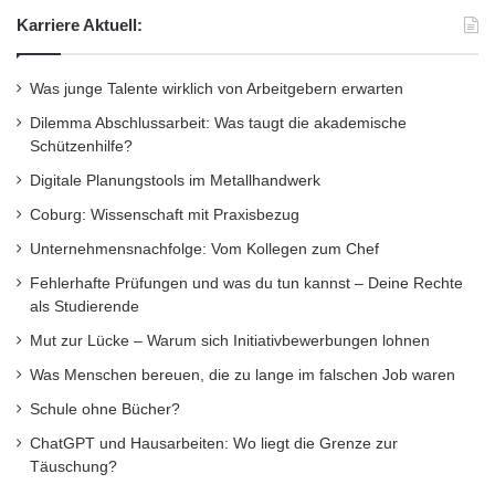
arbeiten täglich bundesweit 6.000
Karriere Aktuell:
Umschülerinnen und Umschüler bei diesem
Anbieter an ihrer beruflichen Perspektive.
Was junge Talente wirklich von Arbeitgebern erwarten
Dilemma Abschlussarbeit: Was taugt die akademische
Schützenhilfe?
Quelle: djd
Digitale Planungstools im Metallhandwerk
Coburg: Wissenschaft mit Praxisbezug
ARKM.marketing
Unternehmensnachfolge: Vom Kollegen zum Chef
Fehlerhafte Prüfungen und was du tun kannst – Deine Rechte
als Studierende
Mut zur Lücke – Warum sich Initiativbewerbungen lohnen
Was Menschen bereuen, die zu lange im falschen Job waren
Schule ohne Bücher?
ChatGPT und Hausarbeiten: Wo liegt die Grenze zur
Täuschung?