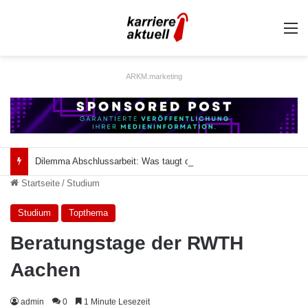
A
ARKM.marketing
Dilemma Abschlussarbeit: Was taugt die akademische Schützenhilfe?
Startseite
/
Studium
Studium
Topthema
Beratungstage der RWTH
Aachen
admin
0
1 Minute Lesezeit