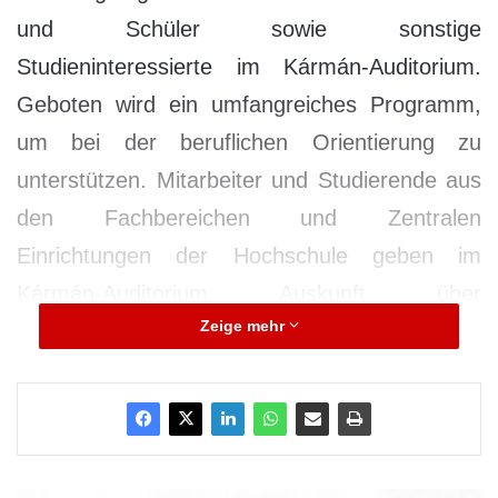
und Schüler sowie sonstige
Studieninteressierte im Kármán-Auditorium.
Geboten wird ein umfangreiches Programm,
um bei der beruflichen Orientierung zu
unterstützen. Mitarbeiter und Studierende aus
den Fachbereichen und Zentralen
Einrichtungen der Hochschule geben im
Kármán-Auditorium Auskunft über
Zeige mehr
Studienangebot und Rahmenbedingungen
eines Studiums an der RWTH Aachen. Jeder
der drei Tage hat einen inhaltlichen
Schwerpunkt: