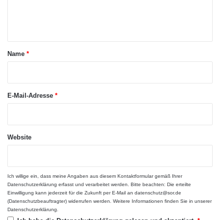
a
e
u
n
s
t
t
a
a
u
Name
*
s
r
c
*
h
u
E-Mail-Adresse
*
n
d
W
Foto: © Peter Winandy
o
Website
r
k
ARKM.marketing
a
Ich willige ein, dass meine Angaben aus diesem Kontaktformular gemäß Ihrer
n
Datenschutzerklärung
erfasst und verarbeitet werden. Bitte beachten: Die erteilte
d
Einwilligung kann jederzeit für die Zukunft per E-Mail an datenschutz@sor.de
T
(Datenschutzbeauftragter) widerrufen werden. Weitere Informationen finden Sie in unserer
r
Datenschutzerklärung
.
a