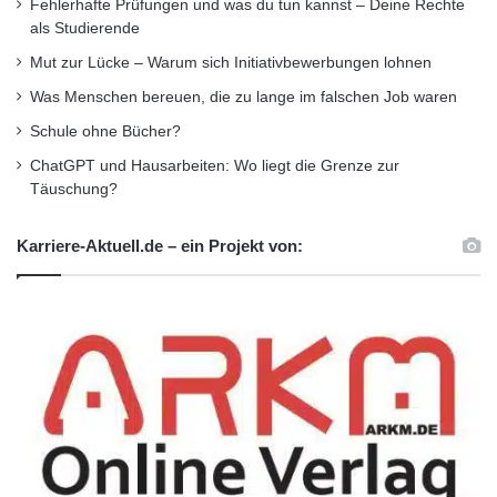
Fehlerhafte Prüfungen und was du tun kannst – Deine Rechte
Initiativen und Projekte. Diese Kooperationen
als Studierende
unterscheiden sich von jenen anderer
Mut zur Lücke – Warum sich Initiativbewerbungen lohnen
nationaler und internationaler Banken: Banco
Was Menschen bereuen, die zu lange im falschen Job waren
Santander fördert akademische Institutionen in
Schule ohne Bücher?
den Bereichen Lehre und Forschung,
ChatGPT und Hausarbeiten: Wo liegt die Grenze zur
Täuschung?
internationale Kooperationen, Wissens- und
Technologietransfer, Unternehmensinitiativen,
Karriere-Aktuell.de – ein Projekt von:
Austauschmöglichkeiten für Studenten und
Innovation. Weitere Informationen zu
Santander Universidades können im Internet
unter www.santander.com/universities
abgerufen werden. Informationen zu
Santander Universitäten in Deutschland finden