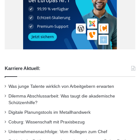
Santander Universitäten ist Teil des globalen
Unternehmensbereichs Santander
Universidades, über den Banco Santander seit
1996 inzwischen weltweit über 1.100
einzigartige Kooperationen mit Universitäten
und Forschungszentren aufgebaut hat. Mit
Karriere Aktuell:
Santander Universitäten setzt Santander den
Was junge Talente wirklich von Arbeitgebern erwarten
Schwerpunkt der sozialen
Dilemma Abschlussarbeit: Was taugt die akademische
Unternehmensverantwortung auf die
Schützenhilfe?
Hochschulförderung und investierte innerhalb
Digitale Planungstools im Metallhandwerk
des Unternehmensbereichs bisher über eine
Coburg: Wissenschaft mit Praxisbezug
Milliarde Euro in verschiedene universitäre
Unternehmensnachfolge: Vom Kollegen zum Chef