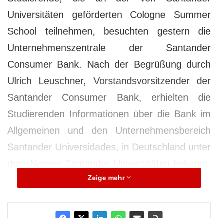
Universitäten geförderten Cologne Summer
School teilnehmen, besuchten gestern die
Unternehmenszentrale der Santander
Consumer Bank. Nach der Begrüßung durch
Ulrich Leuschner, Vorstandsvorsitzender der
Santander Consumer Bank, erhielten die
Studierenden Informationen über die Bank im
Allgemeinen und den Unternehmensbereich
Santander Universidades, in Deutschland unter
dem Namen Santander Universitäten bekannt.
Zeige mehr
Ein Vortrag zum Thema Rechtwissenschaften
im Bankgeschäft sowie das Kennenlernen von
Studierenden und Förderern waren weitere