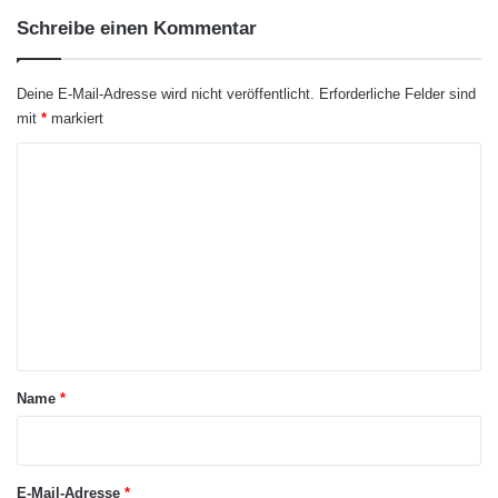
h
Schreibe einen Kommentar
n
e
n
Deine E-Mail-Adresse wird nicht veröffentlicht.
Erforderliche Felder sind
d
mit
*
markiert
e
n
K
B
o
e
r
m
u
m
f
e
n
t
a
Name
*
r
*
E-Mail-Adresse
*