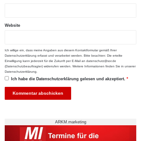
Website
Die Vertreter der Santander Consumer Bank heißen die Cologne
Ich willige ein, dass meine Angaben aus diesem Kontaktformular gemäß Ihrer
Summer School-Studenten in der Unternehmenszentrale herzlich
Datenschutzerklärung
erfasst und verarbeitet werden. Bitte beachten: Die erteilte
willkommen. Quelle: obs/Santander Consumer Bank AG/Maria M. Litwa
Einwilligung kann jederzeit für die Zukunft per E-Mail an datenschutz@sor.de
(Datenschutzbeauftragter) widerrufen werden. Weitere Informationen finden Sie in unserer
Datenschutzerklärung
.
Der Austausch von Studierenden und
Ich habe die
Datenschutzerklärung
gelesen und akzeptiert.
*
Wissenschaftlern belebt das weltweite
Netzwerk der über 1.100 mit Santander
kooperierenden Universitäten. Mit dem Ziel der
Förderung der Internationalisierung von
ARKM.marketing
Hochschulen hat Santander Universidades im
vergangenen Jahr weltweit über 22.000