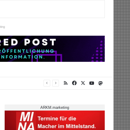
ing
RSS
Facebook
X
YouTube
Mastodon
ARKM.marketing