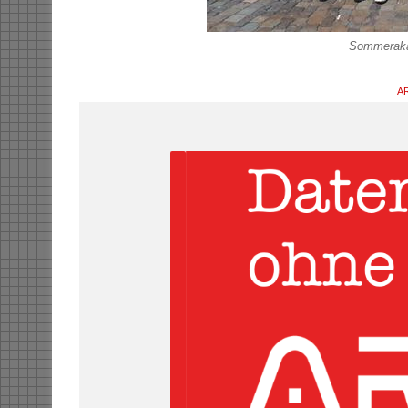
Sommeraka
AR