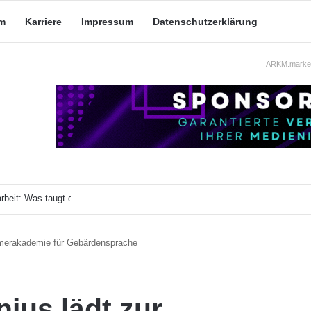
m
Karriere
Impressum
Datenschutzerklärung
ARKM.market
beit: Was taugt die akademische Schützenhilfe?
merakademie für Gebärdensprache
ius lädt zur