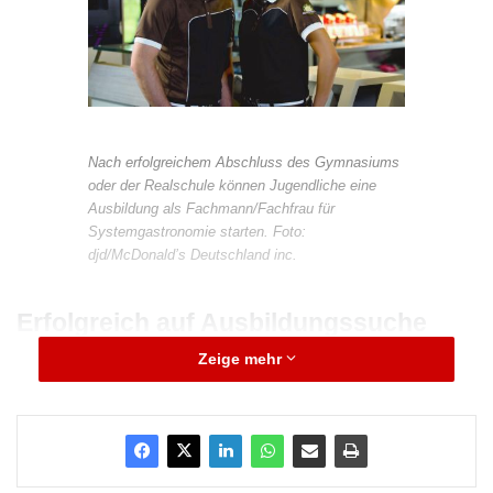
Nach erfolgreichem Abschluss des Gymnasiums
oder der Realschule können Jugendliche eine
Ausbildung als Fachmann/Fachfrau für
Systemgastronomie starten. Foto:
djd/McDonald’s Deutschland inc.
Erfolgreich auf Ausbildungssuche
Zeige mehr
Verkäuferin, Kauffrau im Einzelhandel oder
Bürokauffrau gehören bei den Frauen seit
Jahren zu den beliebtesten
Ausbildungsberufen. Bei den Männern sind es