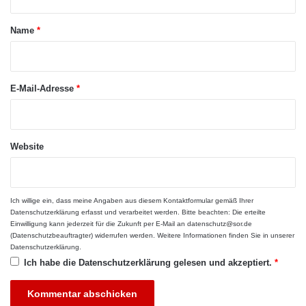
Ausbildungsbetriebe unterstützen die
t
Jugendlichen
a
Name
*
r
Zahlreiche McDonald’s-Restaurants, wie etwa
*
die drei Filialen in Recklinghausen und Datteln,
E-Mail-Adresse
*
bieten jungen Menschen nach erfolgreichem
Abschluss des Gymnasiums oder der
Website
Realschule Ausbildungsplätze an. Alle
Informationen dazu gibt es unter
www.mcdonalds-recklinghausen.de im
Ich willige ein, dass meine Angaben aus diesem Kontaktformular gemäß Ihrer
Datenschutzerklärung
erfasst und verarbeitet werden. Bitte beachten: Die erteilte
Internet. Der Vorteil für die Jugendlichen, die
Einwilligung kann jederzeit für die Zukunft per E-Mail an datenschutz@sor.de
(Datenschutzbeauftragter) widerrufen werden. Weitere Informationen finden Sie in unserer
sich für einen dieser drei Betriebe entscheiden:
Datenschutzerklärung
.
Ich habe die
Datenschutzerklärung
gelesen und akzeptiert.
*
Hier bemüht man sich besonders um die
Azubis und fördert sie individuell. Ein