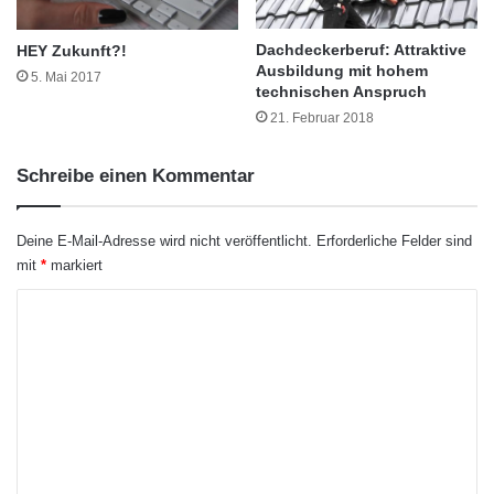
d
nach relativ kurzer Zeit im
e
n
Dachdeckerberuf: Attraktive
Restaurantmanagement arbeiten oder später
HEY Zukunft?!
Ausbildung mit hohem
f
5. Mai 2017
die Personalführung einer Filiale übernehmen.
technischen Anspruch
ü
r
21. Februar 2018
Noch höher auf der Karriereleiter kann
A
derjenige steigen, der sich für eine Fortbildung
n
Schreibe einen Kommentar
f
zum Fachwirt im Gastgewerbe oder zum
ä
n
Betriebswirt entscheidet.
Deine E-Mail-Adresse wird nicht veröffentlicht.
Erforderliche Felder sind
g
mit
*
markiert
e
r
K
o
m
m
e
n