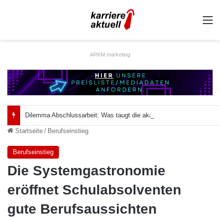
A
ARKM.marketing
Dilemma Abschlussarbeit: Was taugt die akademische Schützenhilfe?
Startseite
/
Berufseinstieg
Berufseinstieg
Die Systemgastronomie
eröffnet Schulabsolventen
gute Berufsaussichten