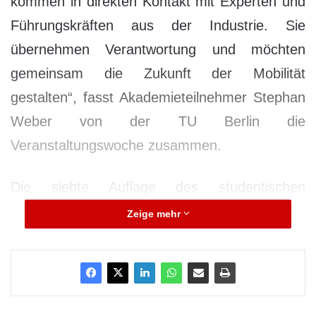
kommen in direkten Kontakt mit Experten und
Führungskräften aus der Industrie. Sie
übernehmen Verantwortung und möchten
gemeinsam die Zukunft der Mobilität
gestalten“, fasst Akademieteilnehmer Stephan
Weber von der TU Berlin die
Veranstaltungswoche zusammen.
Die siebte Auflage des studentischen
Nachwuchsprogramms zur Elektromobilität,
Zeige mehr
das das Bundesbildungsministerium und die
Fraunhofer-Gesellschaft initiiert haben, fand
vom 12. bis 17. Juni 2016 in Braunschweig
statt. Hochschulpartner war die Technische