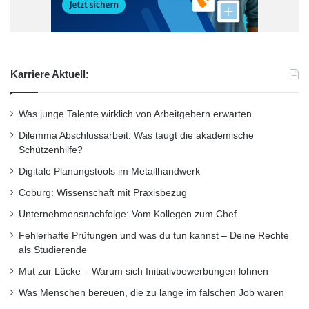
t
und den USA auseinanderzusetzen. So zeigte
ä
t
etwa Ian Faye von der Robert Bosch GmbH
anhand von Beispielen aus dem eigenen
Karriere Aktuell:
Unternehmen, wie erfolgreiche Kooperationen
zwischen verschiedenen Firmen im Bereich
Was junge Talente wirklich von Arbeitgebern erwarten
Leistungselektronik aussehen können.
Dilemma Abschlussarbeit: Was taugt die akademische
Schützenhilfe?
Digitale Planungstools im Metallhandwerk
Coburg: Wissenschaft mit Praxisbezug
Unternehmensnachfolge: Vom Kollegen zum Chef
Fehlerhafte Prüfungen und was du tun kannst – Deine Rechte
als Studierende
Mut zur Lücke – Warum sich Initiativbewerbungen lohnen
Was Menschen bereuen, die zu lange im falschen Job waren