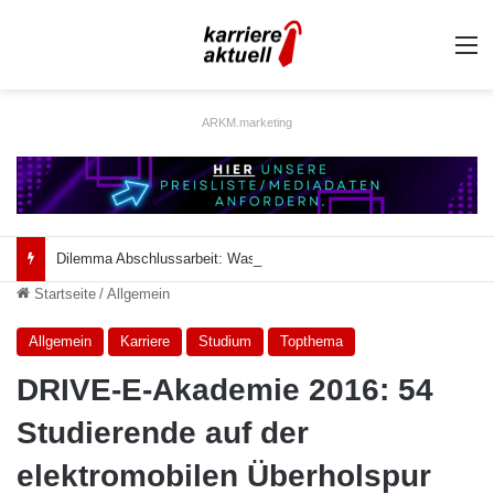
A
ARKM.marketing
Dilemma Abschlussarbeit: Was taugt die akademische Schützenhilfe?
Startseite
/
Allgemein
Allgemein
Karriere
Studium
Topthema
DRIVE-E-Akademie 2016: 54
Studierende auf der
elektromobilen Überholspur