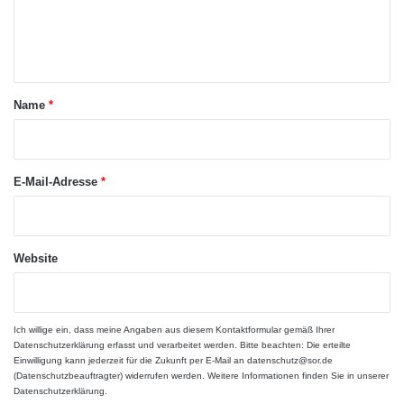
T
Homepage der Graduierten-Akademie wird
e
I
G
n
dadurch zur umfassendsten Informationsquelle
E
t
R
für Nachwuchswissenschaftlerinnen und -
a
Name
*
wissenschaftler an der Friedrich-Schiller-
r
Universität Jena.
*
E-Mail-Adresse
*
ARKM.marketing
Website
Ich willige ein, dass meine Angaben aus diesem Kontaktformular gemäß Ihrer
Datenschutzerklärung
erfasst und verarbeitet werden. Bitte beachten: Die erteilte
Einwilligung kann jederzeit für die Zukunft per E-Mail an datenschutz@sor.de
(Datenschutzbeauftragter) widerrufen werden. Weitere Informationen finden Sie in unserer
Datenschutzerklärung
.