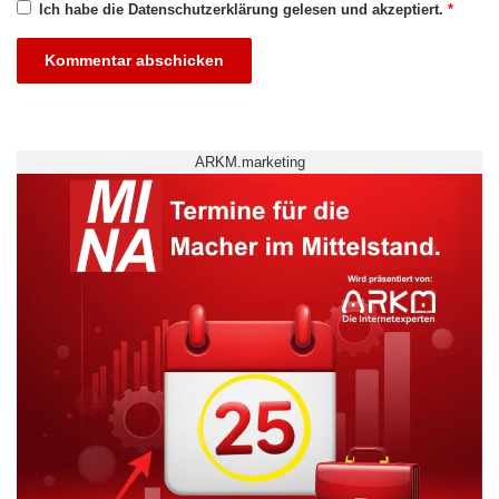
Ich habe die
Datenschutzerklärung
gelesen und akzeptiert.
*
ARKM.marketing
Friedrich-Schiller-Univerität Jena
Graduierten-Akademie
Informationsportal
Internetauftritt
Postdoc
Promovierende
Qualifizierungsangebote