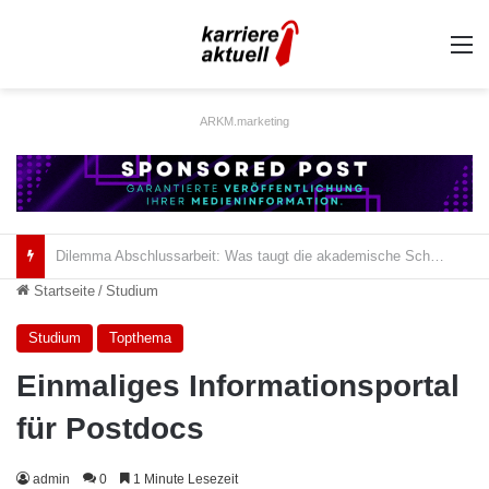
A
ARKM.marketing
Digitale Planungstools im Metallhandwerk
Startseite
/
Studium
Studium
Topthema
Einmaliges Informationsportal
für Postdocs
admin
0
1 Minute Lesezeit