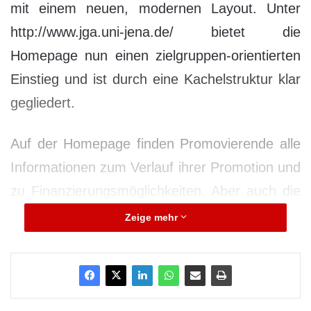
mit einem neuen, modernen Layout. Unter
http://www.jga.uni-jena.de/ bietet die
Homepage nun einen zielgruppen-orientierten
Einstieg und ist durch eine Kachelstruktur klar
gegliedert.
Auf der Homepage finden Promovierende alle
Informationen zum Verlauf ihrer Promotion und
zu Finanzierungsmöglichkeiten. Aber auch die
Beratungs- und Qualifizierungsangebote der
Zeige mehr
Graduierten-Akademie sind hier einfach
zugänglich. Ein neuer Schwerpunkt liegt im
Bereich der Postdoktorandinnen und -
doktoranden. Auf einen Blick finden diese auf