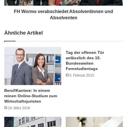
U
e
N
r
FH Worms verabschiedet Absolventinnen und
T
a
Absolventen
E
b
R
s
Ähnliche Artikel
N
c
E
h
H
i
M
Tag der offenen Tür
e
anlässlich des 10.
E
d
Bundesweiten
N
e
Fernstudientags
D
t
5. Februar 2015
E
A
R
b
L
s
Beruf/Karriere: In einem
E
o
reinen Online-Studium zum
B
l
Wirtschaftsjuristen
E
v
19. März 2018
N
e
S
Neu ist auf der Homepage auch ein Bereich für
n
M
t