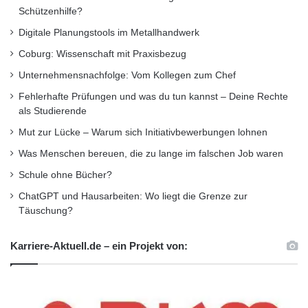
Wirtschaft existenziell gefährdende
Schützenhilfe?
Wehrlosigkeit in den sich noch weiter
Digitale Planungstools im Metallhandwerk
Coburg: Wissenschaft mit Praxisbezug
verschärfenden Cyber-Kriegen der Zukunft.
Unternehmensnachfolge: Vom Kollegen zum Chef
Ausländische Universitäten und damit deren
Fehlerhafte Prüfungen und was du tun kannst – Deine Rechte
Wirtschaften drohen Deutschland erneut den
als Studierende
Rang abzulaufen.“
Mut zur Lücke – Warum sich Initiativbewerbungen lohnen
Was Menschen bereuen, die zu lange im falschen Job waren
Fachhochschulen haben den Bedarf
Schule ohne Bücher?
erkannt
ChatGPT und Hausarbeiten: Wo liegt die Grenze zur
Täuschung?
Aufmerksam geworden auf das Thema Cyber
Karriere-Aktuell.de – ein Projekt von:
Sicherheit sind mittlerweile auch deutsche
Fachhochschulen. So lässt sich in Aalen,
Albstadt-Sigmaringen und Offenburg ein FH-