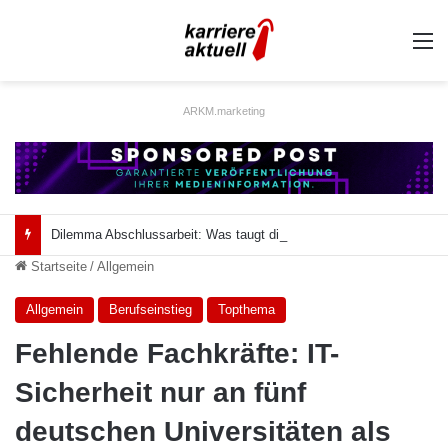
A
ARKM.marketing
Dilemma Abschlussarbeit: Was taugt die akademische Schützenhilfe?
Startseite
/
Allgemein
Allgemein
Berufseinstieg
Topthema
Fehlende Fachkräfte: IT-
Sicherheit nur an fünf
deutschen Universitäten als