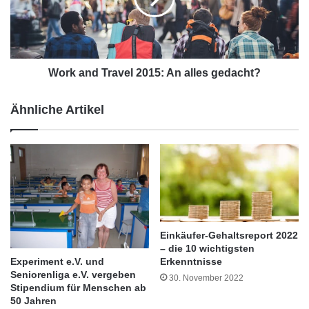
Master-Abschluss bietet die Universität
K
n
o
d
Bochum an, ebenso die Universitäten von
r
T
Darmstadt und Passau.
e
r
a
a
Work and Travel 2015: An alles gedacht?
)
v
e
e
Ähnliche Artikel
r
l
h
2
ä
0
l
1
t
5
K
:
á
A
r
n
m
a
Einkäufer-Gehaltsreport 2022
á
l
– die 10 wichtigsten
n
l
Experiment e.V. und
Erkenntnisse
F
Seniorenliga e.V. vergeben
e
30. November 2022
Stipendium für Menschen ab
e
s
50 Jahren
l
g