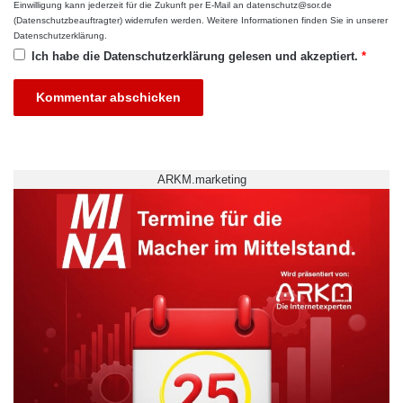
Einwilligung kann jederzeit für die Zukunft per E-Mail an datenschutz@sor.de
Alle Bachelor-Studiengänge an der IST-
(Datenschutzbeauftragter) widerrufen werden. Weitere Informationen finden Sie in unserer
Datenschutzerklärung
.
Hochschule für Management können in einer
Ich habe die
Datenschutzerklärung
gelesen und akzeptiert.
*
6-semestrigen Vollzeit- oder aber in einer 8-
semestrigen Teilzeitvariante absolviert werden.
Darüber hinaus können auch inhaltliche
Schwerpunkte gesetzt werden, sodass die
ARKM.marketing
Studierenden ihr Studium ihren Neigungen
entsprechend ausrichten können.
Quelle: Akz-Presse
ARKM.marketing