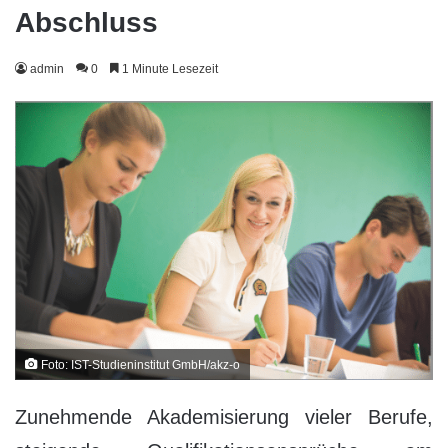
Abschluss
admin
0
1 Minute Lesezeit
Foto: IST-Studieninstitut GmbH/akz-o
Zunehmende Akademisierung vieler Berufe,