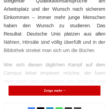
steigende Qualifikationsansprüche am
Arbeitsplatz und der Wunsch nach sicherem
Einkommen – immer mehr junge Menschen
haben den Wunsch zu studieren. Das
Resultat: Deutsche Unis platzen aus allen
Nähten, Hörsäle sind völlig überfüllt und in der
Bibliothek streitet man sich um die Bücher.
Wer sich diesen täglichen Kampf auf dem
Campus lieber ersparen möchte, der kann
aber auch ganz entspannt von Zuhause aus
studieren – und das in vielen spannenden
Zeige mehr
Branchen. Die IST-Hochschule für
Management bietet mit ihren