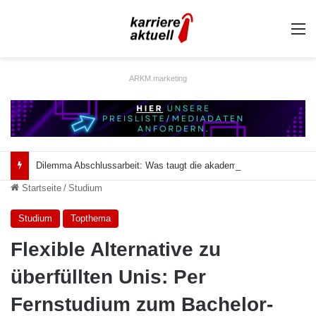
A
ARKM.marketing
Dilemma Abschlussarbeit: Was taugt die akademische Schützenhilfe?
Startseite
/
Studium
Studium
Topthema
Flexible Alternative zu
überfüllten Unis: Per
Fernstudium zum Bachelor-