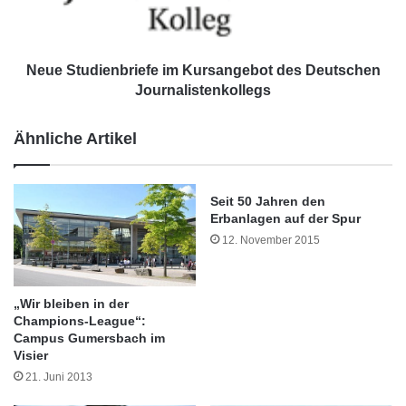
r
u
o
d
f
i
e
e
Neue Studienbriefe im Kursangebot des Deutschen
s
n
Journalistenkollegs
s
b
u
r
Ähnliche Artikel
r
i
a
e
n
f
d
Seit 50 Jahren den
e
Erbanlagen auf der Spur
e
i
r
m
12. November 2015
U
K
n
u
i
r
„Wir bleiben in der
v
s
Champions-League“:
e
a
Campus Gumersbach im
r
Visier
n
s
g
21. Juni 2013
i
e