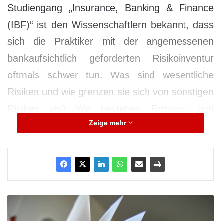
Studiengang „Insurance, Banking & Finance
(IBF)“ ist den Wissenschaftlern bekannt, dass
sich die Praktiker mit der angemessenen
bankaufsichtlich geforderten Risikoinventur
oftmals schwer tun. Was sind wesentliche
Risiken und wie grenzen sie sich von sonstigen
Risiken ab? Wo bestehen Ertrags- und
Zeige mehr
Risikokonzentrationen? Wie werden die
Ergebnisse bewertet und in das
Gesamtbankrisikoprofil integriert?
I
N