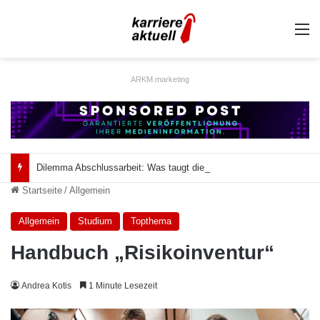
A
ARKM.marketing
Dilemma Abschlussarbeit: Was taugt die akademische Schützenhilfe?
Startseite
/
Allgemein
Allgemein
Studium
Topthema
Handbuch „Risikoinventur“
Andrea Kotis
1 Minute Lesezeit