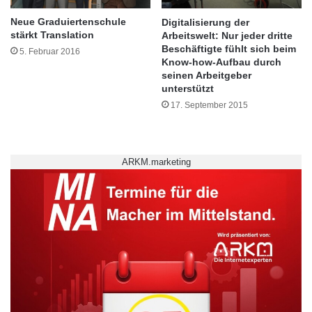
für andere Banken und Serviceinstitute
r
s
i
c
Neue Graduiertenschule
Digitalisierung der
aufgezeigt.“
t
stärkt Translation
Arbeitswelt: Nur jeder dritte
h
Beschäftigte fühlt sich beim
t
i
5. Februar 2016
Know-how-Aufbau durch
e
f
seinen Arbeitgeber
-
f
unterstützt
d
"
17. September 2015
e
G
r
r
O
o
s
ß
ARKM.marketing
t
h
e
e
n
r
s
z
t
o
a
g
g
i
n
n
i
E
e
l