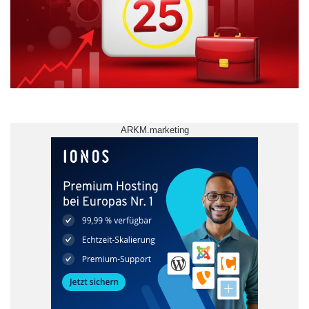
die virtuellen Labore Schülerinnen und
Schülern die Möglichkeit gegeben werden, in
die natur- und ingenieurwissenschaftlichen
Studiengänge hineinzuschnuppern und so
Interesse an MINT-Fächern zu finden.
ARKM.marketing
Daneben haben es sich die beiden Ada
Lovelace Projekte der Hochschule in Koblenz
und Remagen zum Ziel gesetzt, besonders
Mädchen und Frauen für MINT Studiengänge
und Berufe zu motivieren. Die studentischen
Mentorinnen dienen dabei als Vorbilder und
Motivatoren. Sie gehen in Schulen,