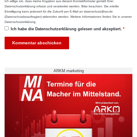
Ich willige ein, dass meine Angaben aus diesem Kontaktformular gemäß Ihrer
k
Datenschutzerklärung
erfasst und verarbeitet werden. Bitte beachten: Die erteilte
o
Einwilligung kann jederzeit für die Zukunft per E-Mail an datenschutz@sor.de
Fotos: Hochschule Koblenz
n
(Datenschutzbeauftragter) widerrufen werden. Weitere Informationen finden Sie in unserer
s
Datenschutzerklärung
.
Zusammen mit den Hochschulen Trier und
t
Ich habe die
Datenschutzerklärung
gelesen und akzeptiert.
*
a
Kaiserslautern hat die Hochschule Koblenz
n
zudem das Projekt Open MINT Labs gestartet.
t
In diesem Projekt sollen die Labore der
Grundlagenfächer in den MINT-Studiengängen
ARKM.marketing
virtualisiert werden. Labore können auf diese
Weise orts- und zeitungebunden durchgeführt
werden. Davon profitieren nicht nur die
Studierenden, die durch eine bessere
Vorbereitung der realen Labore auch einen
größeren Lernerfolg erzielen. Auch soll durch