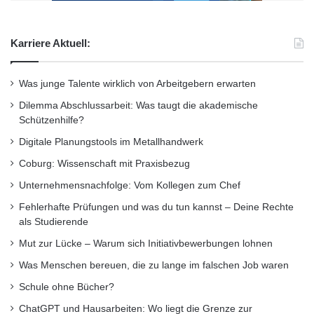
organisieren Projekttage an Hochschulen,
informieren über Studien- und
Karriere Aktuell:
Ausbildungsmöglichkeiten und arbeiten in
Workshops mit den Schülerinnen an konkreten
Was junge Talente wirklich von Arbeitgebern erwarten
technischen und naturwissenschaftlichen
Dilemma Abschlussarbeit: Was taugt die akademische
Aufgabenstellungen und fördern so das
Schützenhilfe?
Digitale Planungstools im Metallhandwerk
Selbstvertrauen der Mädchen.
Coburg: Wissenschaft mit Praxisbezug
An der Hochschule Koblenz gibt es drei MINT
Unternehmensnachfolge: Vom Kollegen zum Chef
Fehlerhafte Prüfungen und was du tun kannst – Deine Rechte
Fachbereiche: den Fachbereich Bauwesen mit
als Studierende
den Fachrichtungen Architektur oder
Mut zur Lücke – Warum sich Initiativbewerbungen lohnen
Bauingenieurwesen, den Fachbereich
Was Menschen bereuen, die zu lange im falschen Job waren
Ingenieurwesen mit den Fachrichtungen
Schule ohne Bücher?
Elektrotechnik & Informationstechnik,
ChatGPT und Hausarbeiten: Wo liegt die Grenze zur