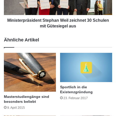
e
e
r
r
1
p
8
r
Ministerpräsident Stephan Weil zeichnet 30 Schulen
.
ä
mit Gütesiegel aus
F
s
a
i
Ähnliche Artikel
c
d
h
e
h
n
o
t
c
S
h
t
s
e
c
p
h
h
Sportlich in die
u
a
Existenzgründung
l
n
Masterstudiengänge sind
Traditionell machen die technischen Berufe wie
23. Februar 2017
-
besonders beliebt
W
Fluggerätmechaniker oder Elektroniker für
T
e
9. April 2015
a
i
luftfahrttechnische Systeme den größten Teil