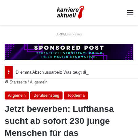
A
ARKM.marketing
Dilemma Abschlussarbeit: Was taugt die akademische Schützenhilfe?
Startseite
/
Allgemein
Allgemein
Berufseinstieg
Topthema
Jetzt bewerben: Lufthansa
sucht ab sofort 230 junge
Menschen für das