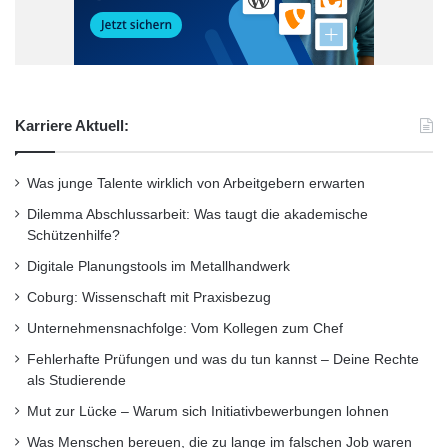
Oder einfach einmal blog.be-lufthansa.com
besuchen: Hier gibt es nützliche Tipps zur
möglichen Ausbildung bei Lufthansa.
Quelle: Deutsche Lufthansa AG
Karriere Aktuell:
Was junge Talente wirklich von Arbeitgebern erwarten
ARKM.marketing
Dilemma Abschlussarbeit: Was taugt die akademische
Schützenhilfe?
Digitale Planungstools im Metallhandwerk
Coburg: Wissenschaft mit Praxisbezug
Unternehmensnachfolge: Vom Kollegen zum Chef
Fehlerhafte Prüfungen und was du tun kannst – Deine Rechte
als Studierende
Mut zur Lücke – Warum sich Initiativbewerbungen lohnen
Was Menschen bereuen, die zu lange im falschen Job waren