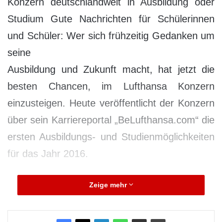
Konzern deutschlandweit in Ausbildung oder
Studium Gute Nachrichten für Schülerinnen
und Schüler: Wer sich frühzeitig Gedanken um
seine
Ausbildung und Zukunft macht, hat jetzt die
besten Chancen, im Lufthansa Konzern
einzusteigen. Heute veröffentlicht der Konzern
über sein Karriereportal „BeLufthansa.com“ die
ersten Ausbildungs- und Studienmöglichkeiten
für das Jahr 2016.
Insgesamt können dann in der Lufthansa
Zeige mehr
Gruppe 230 junge Menschen eine Ausbildung
oder ein Studium beginnen. Allein in Frankfurt