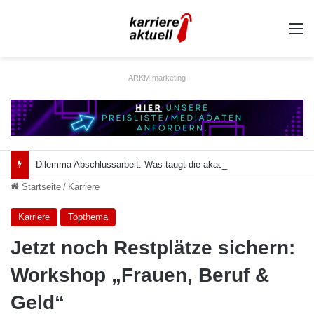
A
ARKM.marketing
Dilemma Abschlussarbeit: Was taugt die akademische Schützenhilfe?
Startseite
/
Karriere
Karriere
Topthema
Jetzt noch Restplätze sichern:
Workshop „Frauen, Beruf &
Geld“