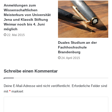
M
e
Anmeldungen zum
a
n
Wissenschaftlichen
s
j
Meisterkurs von Universität
t
e
Jena und Klassik Stiftung
e
t
Weimar noch bis 4. Juni
r
z
möglich
-
t
22. Mai 2015
S
A
Duales Studium an der
t
u
Fachhochschule
u
s
Brandenburg
Im Rahmen des Workshops erklärt außerdem
d
l
24. April 2015
i
a
eine Finanzfachfrau, wie sich die gesetzliche
e
n
Rente berechnet, und zwei Beiträge zum
n
d
Schreibe einen Kommentar
g
s
Vermögensaufbau vermitteln Wissenswertes
a
s
n
e
Deine E-Mail-Adresse wird nicht veröffentlicht.
Erforderliche Felder sind
rund um die finanzielle Vorsorge, die sich auch
g
m
mit
*
markiert
bei kleinem Budget lohnt. Weitere Beiträge
„
e
K
M
s
setzen sich mit Konsequenzen im Zuge einer
a
t
o
n