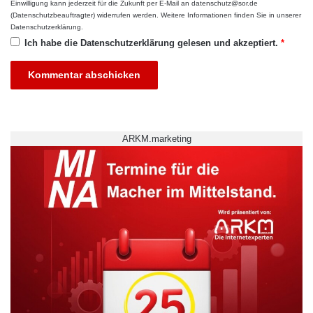
Einwilligung kann jederzeit für die Zukunft per E-Mail an datenschutz@sor.de
ARKM.marketing
t
i
(Datenschutzbeauftragter) widerrufen werden. Weitere Informationen finden Sie in unserer
a
n
Datenschutzerklärung
.
l
g
Ich habe die
Datenschutzerklärung
gelesen und akzeptiert.
*
t
e
u
n
n
g
i
n
ARKM.marketing
d
e
r
G
e
s
u
n
d
h
e
i