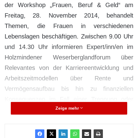
der Workshop „Frauen, Beruf & Geld“ am
Freitag, 28. November 2014, behandelt
Themen, die Frauen in verschiedenen
Lebenslagen beschäftigen. Zwischen 9.00 Uhr
und 14.30 Uhr informieren Expert/inn/en im
Holzmindener Weserberglandforum über
Relevantes von der Karriereentwicklung und
Arbeitszeitmodellen über Rente und
Vermögensaufbau bis hin zu finanziellen
Konsequenzen im Fall einer Trennung oder
Zeige mehr
Scheidung. Interessierte können sich noch bis
Dienstag, 25. November 2014, Restplätze
beim Veranstalter sichern. Die Teilnahme ist