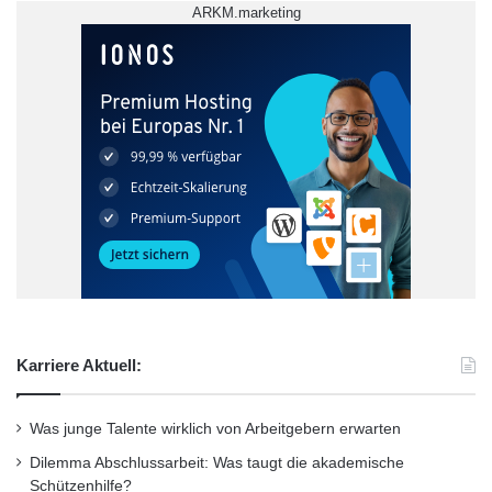
e
ARKM.marketing
o
r
l
U
o
n
g
i
i
S
e
i
t
e
r
g
a
e
n
n
s
.
f
e
r
-
Karriere Aktuell:
u
n
d
Was junge Talente wirklich von Arbeitgebern erwarten
E
Agentur für Arbei
x
Dilemma Abschlussarbeit: Was taugt die akademische
i
Schützenhilfe?