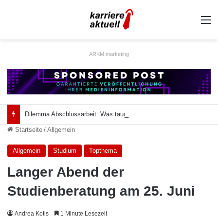
A
ARKM.marketing
Dilemma Abschlussarbeit: Was taugt die akademische Schützenhilfe?
Startseite
/
Allgemein
Allgemein
Studium
Topthema
Langer Abend der
Studienberatung am 25. Juni
Andrea Kotis
1 Minute Lesezeit