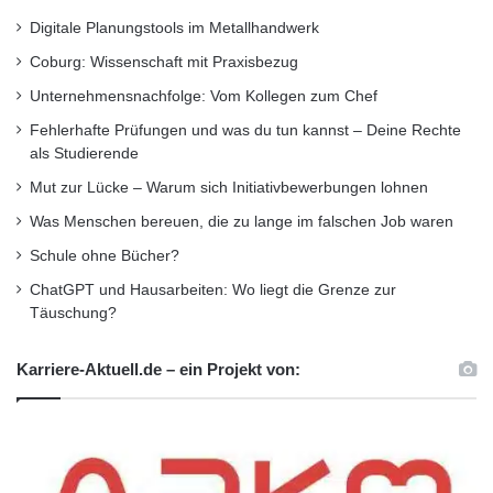
Informationen zur Studienfinanzierung
s
Digitale Planungstools im Metallhandwerk
t
Studienberatung
e
Coburg: Wissenschaft mit Praxisbezug
n
Unternehmensnachfolge: Vom Kollegen zum Chef
z
Studienplatz im Wintersemester 2015/16
g
Fehlerhafte Prüfungen und was du tun kannst – Deine Rechte
r
Universität Paderborn
als Studierende
ü
Mut zur Lücke – Warum sich Initiativbewerbungen lohnen
n
d
Was Menschen bereuen, die zu lange im falschen Job waren
u
Schule ohne Bücher?
n
ChatGPT und Hausarbeiten: Wo liegt die Grenze zur
g
Täuschung?
s
c
e
Karriere-Aktuell.de – ein Projekt von:
n
t
e
r
d