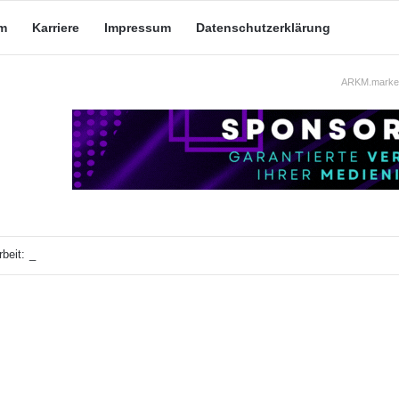
m
Karriere
Impressum
Datenschutzerklärung
ARKM.market
beit: Was taugt die akademische Schützenhilfe?