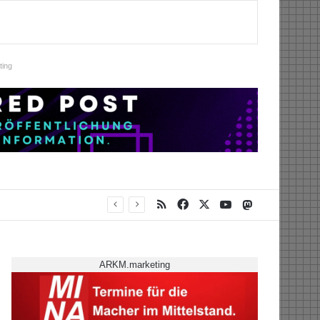
ing
RSS
Facebook
X
YouTube
Mastodon
ARKM.marketing