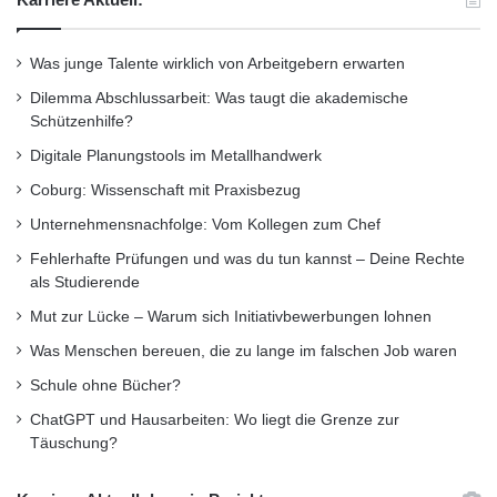
Sprechstunde statt. Am Mittag übernahm das
Was junge Talente wirklich von Arbeitgebern erwarten
Studierendenwerk Siegen die Verpflegung der
Dilemma Abschlussarbeit: Was taugt die akademische
Geflüchteten. Die Mahlzeiten hatte das
Schützenhilfe?
Studierendenwerk in der Küche in der Uni-
Digitale Planungstools im Metallhandwerk
Mensa gekocht, Helfer des DRK
Coburg: Wissenschaft mit Praxisbezug
transportierten das Essen zur Sporthalle.
Unternehmensnachfolge: Vom Kollegen zum Chef
Fehlerhafte Prüfungen und was du tun kannst – Deine Rechte
als Studierende
Dort wird eifrig an Verbesserungen gearbeitet.
Mut zur Lücke – Warum sich Initiativbewerbungen lohnen
Ein Container mit Waschmaschinen und
Was Menschen bereuen, die zu lange im falschen Job waren
Trocknern ist auf dem Weg, der AStA hat
Schule ohne Bücher?
Kartons mit Ohrenstöpseln für eine möglichst
ChatGPT und Hausarbeiten: Wo liegt die Grenze zur
ruhige Nacht zur Verfügung gestellt. Die
Täuschung?
Feuerwehr Siegen schüttet Sand auf, um für