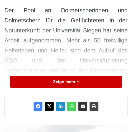
Der Pool an Dolmetscherinnen und
Dolmetschern für die Geflüchteten in der
Notunterkunft der Universität Siegen hat seine
Arbeit aufgenommen. Mehr als 50 freiwillige
Helferinnen und Helfer sind dem Aufruf des
AStA und der Universitätsleitung
nachgekommen und bieten ihre Unterstützung
an.
Zeige mehr
S