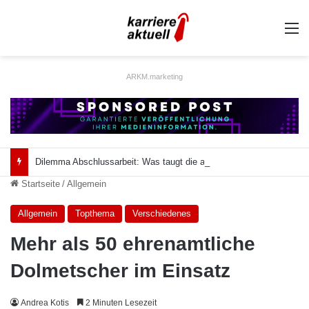
A
ARKM.marketing
Dilemma Abschlussarbeit: Was taugt die akademische Schützenhilfe?
Startseite
/
Allgemein
Allgemein
Topthema
Verschiedenes
Mehr als 50 ehrenamtliche
Dolmetscher im Einsatz
Andrea Kotis
2 Minuten Lesezeit