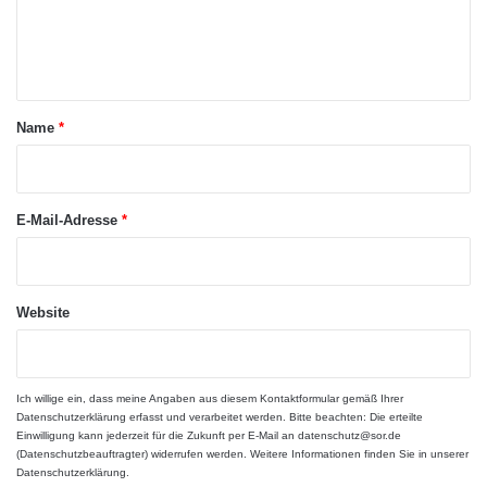
u
e
n
n
g
t
i
n
a
Name
*
B
r
a
y
*
Quelle: obs/Hochschule Fresenius/MINT-Partnerlogo
e
E-Mail-Adresse
*
r
ARKM.marketing
n
Website
Ich willige ein, dass meine Angaben aus diesem Kontaktformular gemäß Ihrer
Datenschutzerklärung
erfasst und verarbeitet werden. Bitte beachten: Die erteilte
Einwilligung kann jederzeit für die Zukunft per E-Mail an datenschutz@sor.de
(Datenschutzbeauftragter) widerrufen werden. Weitere Informationen finden Sie in unserer
Datenschutzerklärung
.