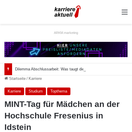
A
ARKM.marketing
Dilemma Abschlussarbeit: Was taugt die akademische Schützenhilfe?
Startseite
/
Karriere
Karriere
Studium
Topthema
MINT-Tag für Mädchen an der
Hochschule Fresenius in
Idstein