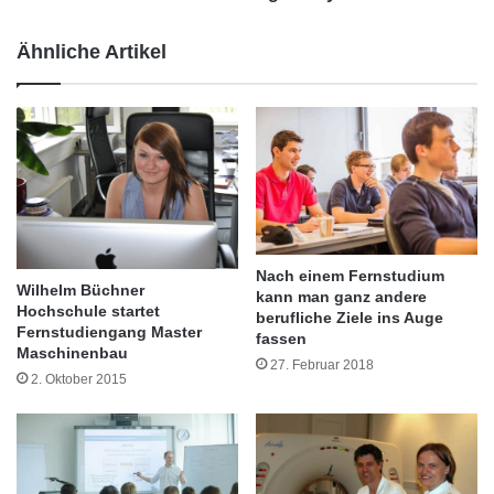
Bundeskriminalamt, den internationalen
u
r
t
e
Vertrieb oder die Arzneimittelforschung
Ähnliche Artikel
n
n
e
z
berichten.
h
e
m
n
e
v
n
o
P
n
a
B
t
i
e
l
Nach einem Fernstudium
Wilhelm Büchner
n
d
kann man ganz andere
Hochschule startet
d
u
berufliche Ziele ins Auge
Fernstudiengang Master
i
fassen
n
Maschinenbau
e
g
27. Februar 2018
2. Oktober 2015
E
s
r
i
s
n
t
i
s
t