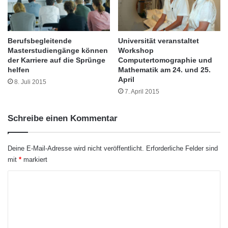
e
i
m
a
e
t
s
i
Berufsbegleitende
Universität veranstaltet
t
v
Masterstudiengänge können
Workshop
e
e
der Karriere auf die Sprünge
Computertomographie und
Unter Angabe des Namens und des Alters
r
n
helfen
Mathematik am 24. und 25.
i
:
April
können sich alle interessierten Schülerinnen
8. Juli 2015
n
L
7. April 2015
der zehnten und elften Klasse unter
E
e
m
h
beratung@hs-fresenius.de bis zum 17.
Schreibe einen Kommentar
p
r
f
e
Oktober anmelden. Die Teilnehmerzahl ist auf
a
r
Deine E-Mail-Adresse wird nicht veröffentlicht.
Erforderliche Felder sind
20 begrenzt.
n
f
mit
*
markiert
g
o
r
K
Quelle: presseportal
t
o
b
i
m
l
m
d